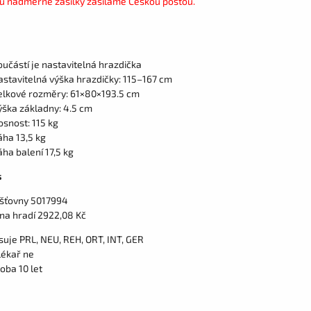
u nadměrné zásilky zasíláme Českou poštou.
oučástí je nastavitelná hrazdička
astavitelná výška hrazdičky: 115–167 cm
elkové rozměry: 61×80×193.5 cm
ýška základny: 4.5 cm
osnost: 115 kg
áha 13,5 kg
áha balení 17,5 kg
s
išťovny 5017994
vna hradí 2922,08 Kč
suje PRL, NEU, REH, ORT, INT, GER
lékař ne
oba 10 let