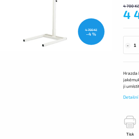
4 700 Kč
4 
4 700 Kč
–4 %
Hrazda 
jakémuk
ji umíst
Detailn
Tisk