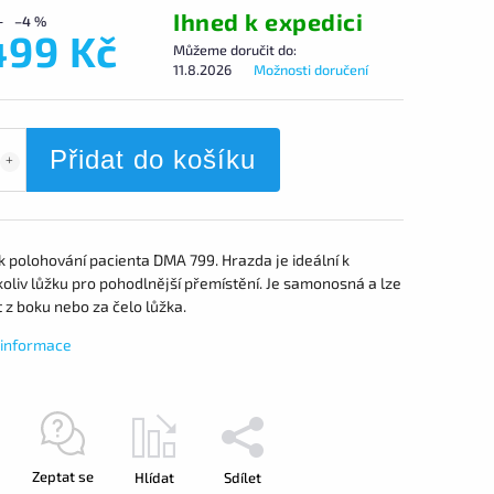
Ihned k expedici
–4 %
499 Kč
Můžeme doručit do:
11.8.2026
Možnosti doručení
Přidat do košíku
k polohování pacienta DMA 799.
Hrazda je ideální k
oliv lůžku pro pohodlnější přemístění.
Je samonosná a lze
it z boku nebo za čelo lůžka.
í informace
Zeptat se
Hlídat
Sdílet