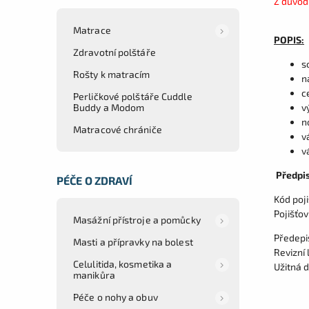
Z důvod
Matrace
POPIS:
Zdravotní polštáře
s
Rošty k matracím
n
c
Perličkové polštáře Cuddle
v
Buddy a Modom
n
Matracové chrániče
v
v
Předpi
PÉČE O ZDRAVÍ
Kód poj
Pojišťo
Masážní přístroje a pomůcky
Předepi
Masti a přípravky na bolest
Revizní 
Celulitida, kosmetika a
Užitná d
manikůra
Péče o nohy a obuv