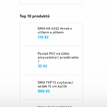
Top 10 produktů
DMA HA 4262 Hrnek s
víčkem a pítkem
110 Kč
Povlak PVC na lůžko
omyvatelný ( prostěradlo
)
35 Kč
DMA TEP 15 zvyšovací
sedák 15 cm kyčlík
860 Kč