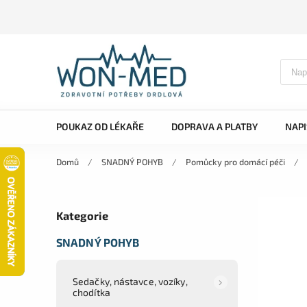
POUKAZ OD LÉKAŘE
DOPRAVA A PLATBY
NAP
Domů
/
SNADNÝ POHYB
/
Pomůcky pro domácí péči
/
Kategorie
SNADNÝ POHYB
Sedačky, nástavce, vozíky,
chodítka