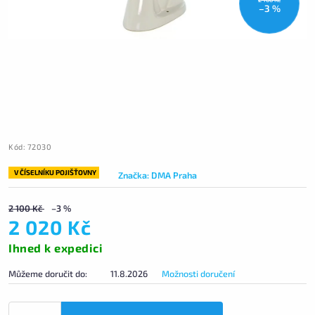
–3 %
Kód:
72030
V ČÍSELNÍKU POJIŠŤOVNY
Značka:
DMA Praha
2 100 Kč
–3 %
2 020 Kč
Ihned k expedici
Můžeme doručit do:
11.8.2026
Možnosti doručení