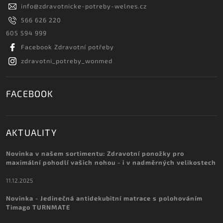
info
@
zdravotnicke-potreby-welnes.cz
566 626 220
605 594 999
Facebook Zdravotní potřeby
zdravotni_potreby_wonmed
FACEBOOK
AKTUALITY
Novinka v našem sortimentu: Zdravotní ponožky pro
maximální pohodlí vašich nohou - i v nadměrných velikostech
11.12.2025
Novinka - Jedinečná antidekubitní matrace s polohováním
Timago TURNMATE