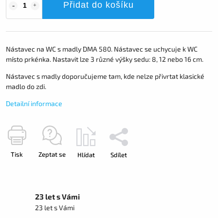
Přidat do košíku
Nástavec na WC s madly DMA 580. Nástavec se uchycuje k WC
místo prkénka. Nastavit lze 3 různé výšky sedu: 8, 12 nebo 16 cm.
Nástavec s madly doporučujeme tam, kde nelze přivrtat klasické
madlo do zdi.
Detailní informace
Tisk
Zeptat se
Hlídat
Sdílet
23 let s Vámi
23 let s Vámi