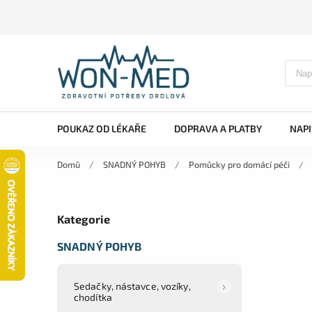
POUKAZ OD LÉKAŘE
DOPRAVA A PLATBY
NAP
Domů
/
SNADNÝ POHYB
/
Pomůcky pro domácí péči
/
Kategorie
SNADNÝ POHYB
Sedačky, nástavce, vozíky,
chodítka