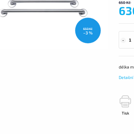
650 Kč
63
650 Kč
–3 %
délka m
Detailn
Tisk