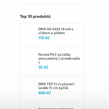
Top 10 produktů
DMA HA 4262 Hrnek s
víčkem a pítkem
110 Kč
Povlak PVC na lůžko
omyvatelný ( prostěradlo
)
35 Kč
DMA TEP 15 zvyšovací
sedák 15 cm kyčlík
860 Kč