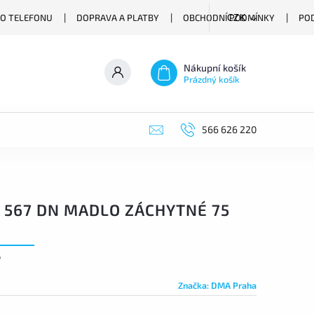
O TELEFONU
DOPRAVA A PLATBY
OBCHODNÍ PODMÍNKY
PO
CZK
Nákupní košík
Prázdný košík
566 626 220
 567 DN MADLO ZÁCHYTNÉ 75
7
Značka:
DMA Praha