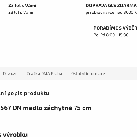
23 let s Vámi
DOPRAVA GLS ZDARMA
23 let s Vámi
při objednávce nad 3000 K
PORADÍME S VÝBĚ
Po-Pá 8:00 - 15:30
Diskuze
Značka
DMA Praha
Ostatní informace
lní popis produktu
567 DN madlo záchytné 75 cm
s výrobku