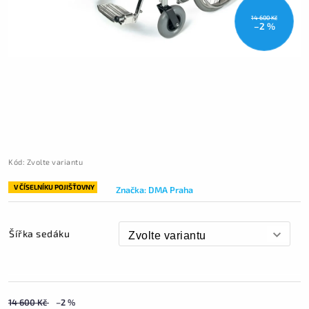
14 600 Kč
–2 %
Kód:
Zvolte variantu
V ČÍSELNÍKU POJIŠŤOVNY
Značka:
DMA Praha
Šířka sedáku
14 600 Kč
–2 %