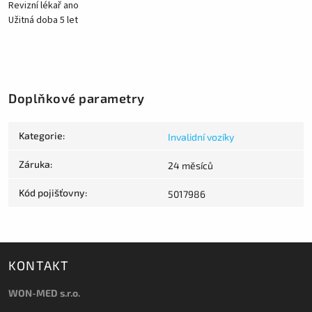
Revizní lékař ano
Užitná doba 5 let
Doplňkové parametry
Kategorie
:
Invalidní vozíky
Záruka
:
24 měsíců
Kód pojišťovny
:
5017986
KONTAKT
WON-MED s.r.o.