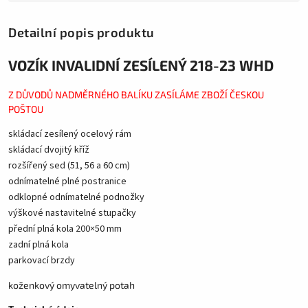
Detailní popis produktu
VOZÍK INVALIDNÍ ZESÍLENÝ 218-23 WHD
Z DŮVODŮ NADMĚRNÉHO BALÍKU ZASÍLÁME ZBOŽÍ ČESKOU
POŠTOU
skládací zesílený ocelový rám
skládací dvojitý kříž
rozšířený sed (51, 56 a 60 cm)
odnímatelné plné postranice
odklopné odnímatelné podnožky
výškové nastavitelné stupačky
přední plná kola 200×50 mm
zadní plná kola
parkovací brzdy
koženkový omyvatelný potah