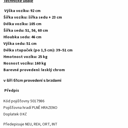
Technické údaje
Výška vozíku: 92 cm
Šířka vozíku: šířka sedu + 23 cm
Délka vozíku: 105 cm
Šířka sedu: 51, 56, 60 cm
Hloubka sedu: 46 cm
Výška sedu: 51 cm
Délka stupaček (po 1,5 cm): 39–51 cm
Hmotnost vozíku: 25 kg
Nosnost vozíku: 160 kg
Barevné provedení: lesklý chrom
v šíři 61cm provedení s brzdami
Předpis
Kód pojišťovny 5017986
Pojišťovna hradí PLNĚ HRAZENO
Doplatek 0 Kč
Předepisuje NEU, REH, ORT, INT