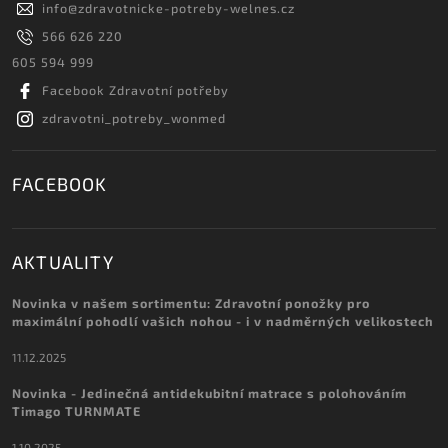
info
@
zdravotnicke-potreby-welnes.cz
566 626 220
605 594 999
Facebook Zdravotní potřeby
zdravotni_potreby_wonmed
FACEBOOK
AKTUALITY
Novinka v našem sortimentu: Zdravotní ponožky pro
maximální pohodlí vašich nohou - i v nadměrných velikostech
11.12.2025
Novinka - Jedinečná antidekubitní matrace s polohováním
Timago TURNMATE
1.10.2025