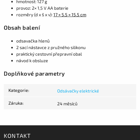
hmotnost: 127 g
provoz: 2× 1,5 V AA baterie
rozměry (d x š x v):
17 × 5.5 × 15.5 cm
Obsah balení
odsavačka hlenů
2 sací nástavce z pružného silikonu
praktický cestovní přepravní obal
návod k obsluze
Doplňkové parametry
Kategorie
:
Odsávačky elektrické
Záruka
:
24 měsíců
KONTAKT