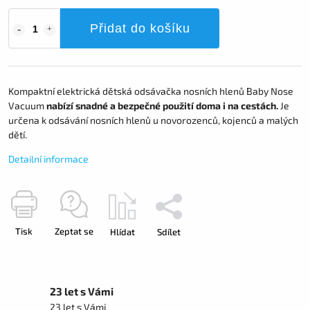
Přidat do košíku
Kompaktní elektrická dětská odsávačka nosních hlenů Baby Nose
Vacuum
nabízí snadné a bezpečné použití doma i na cestách.
Je
určena k odsávání nosních hlenů u novorozenců, kojenců a malých
dětí.
Detailní informace
Tisk
Zeptat se
Hlídat
Sdílet
23 let s Vámi
23 let s Vámi