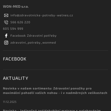
WON-MED s.r.o.
info
@
zdravotnicke-potreby-welnes.cz
566 626 220
605 594 999
Facebook Zdravotní potřeby
zdravotni_potreby_wonmed
FACEBOOK
AKTUALITY
Novinka v našem sortimentu: Zdravotní ponožky pro
maximální pohodlí vašich nohou - i v nadměrných velikostech
11.12.2025
Novinka - Jedinečná antidekubitní matrace s polohováním