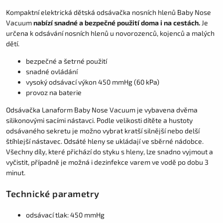
Kompaktní elektrická dětská odsávačka nosních hlenů Baby Nose
Vacuum
nabízí snadné a bezpečné použití doma i na cestách.
Je
určena k odsávání nosních hlenů u novorozenců, kojenců a malých
dětí.
bezpečné a šetrné použití
snadné ovládání
vysoký odsávací výkon 450 mmHg (60 kPa)
provoz na baterie
Odsávačka Lanaform Baby Nose Vacuum je vybavena dvěma
silikonovými sacími nástavci. Podle velikosti dítěte a hustoty
odsávaného sekretu je možno vybrat kratší silnější nebo delší
štíhlejší nástavec. Odsáté hleny se ukládají ve sběrné nádobce.
Všechny díly, které přichází do styku s hleny, lze snadno vyjmout a
vyčistit, případně je možná i dezinfekce varem ve vodě po dobu 3
minut.
Technické parametry
odsávací tlak: 450 mmHg