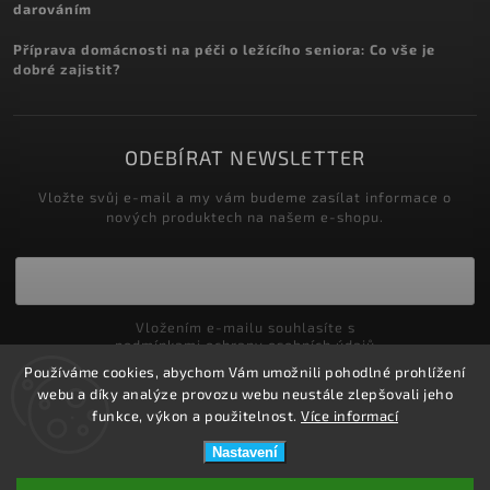
darováním
Příprava domácnosti na péči o ležícího seniora: Co vše je
dobré zajistit?
ODEBÍRAT NEWSLETTER
Vložte svůj e-mail a my vám budeme zasílat informace o
nových produktech na našem e-shopu.
Vložením e-mailu souhlasíte s
podmínkami ochrany osobních údajů
Používáme cookies, abychom Vám umožnili pohodlné prohlížení
Přihlásit se
webu a díky analýze provozu webu neustále zlepšovali jeho
funkce, výkon a použitelnost.
Více informací
Nastavení