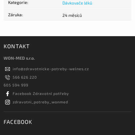
Kategorie
:
Dávkovače léků
Záruka
:
24 měsíců
KONTAKT
WON-MED s.r.o.
info
@
zdravotnicke-potreby-welnes.cz
566 626 220
605 594 999
Facebook Zdravotní potřeby
zdravotni_potreby_wonmed
FACEBOOK