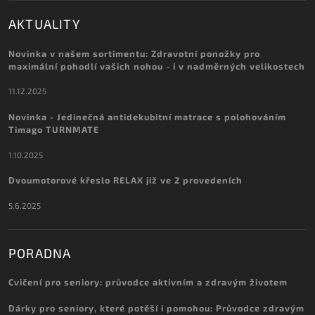
AKTUALITY
Novinka v našem sortimentu: Zdravotní ponožky pro
maximální pohodlí vašich nohou - i v nadměrných velikostech
11.12.2025
Novinka - Jedinečná antidekubitní matrace s polohováním
Timago TURNMATE
1.10.2025
Dvoumotorové křeslo RELAX již ve 2 provedeních
5.6.2025
PORADNA
Cvičení pro seniory: průvodce aktivním a zdravým životem
Dárky pro seniory, které potěší i pomohou: Průvodce zdravým