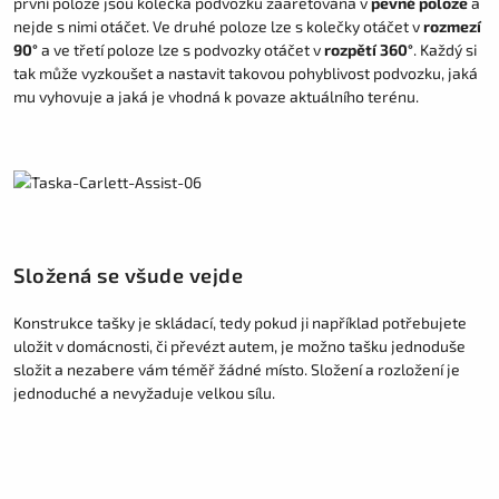
první poloze jsou kolečka podvozku zaaretována v
pevné poloze
a
nejde s nimi otáčet. Ve druhé poloze lze s kolečky otáčet v
rozmezí
90°
a ve třetí poloze lze s podvozky otáčet v
rozpětí 360°
. Každý si
tak může vyzkoušet a nastavit takovou pohyblivost podvozku, jaká
mu vyhovuje a jaká je vhodná k povaze aktuálního terénu.
Složená se všude vejde
Konstrukce tašky je skládací, tedy pokud ji například potřebujete
uložit v domácnosti, či převézt autem, je možno tašku jednoduše
složit a nezabere vám téměř žádné místo. Složení a rozložení je
jednoduché a nevyžaduje velkou sílu.