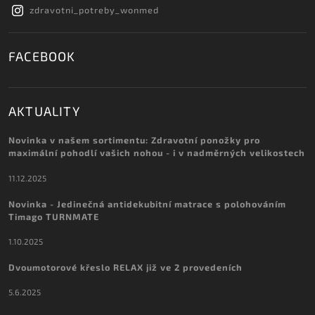
zdravotni_potreby_wonmed
FACEBOOK
AKTUALITY
Novinka v našem sortimentu: Zdravotní ponožky pro
maximální pohodlí vašich nohou - i v nadměrných velikostech
11.12.2025
Novinka - Jedinečná antidekubitní matrace s polohováním
Timago TURNMATE
1.10.2025
Dvoumotorové křeslo RELAX již ve 2 provedeních
5.6.2025