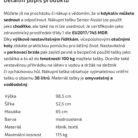
Můžete jít na procházku či nákup s vědomím, že si
kdykoliv můžete
sednout
a odpočinout. Nákupní tašku Senior Assist lze použít
jako
chodítko
, ale také na ni lze usednout. Je certifikován jako
zdravotnický prostředek třídy 1 dle
EU2017/745 MDR
.
Díky
výškově nastavitelným řídítkám
, vícepolohovými
otočnými
koly
získáte praktickou pomůcku pro běžný život. Nastavitelná
a
parkovací brzda
pak zajistí pevné a bezpečné použití tašky jako
sedátka a to až do
hmotnosti 100 kg
majitele tašky. Oceníte také
vestavěnou přihrádku na láhev s vodou a držák na deštník
či vycházkovou hůl. Nákupní taška obsahuje vyjímatelnou vnitřní
tašku o objemu
38 litrů
. Materiál tašky je
omyvatelný a
voděodolný
.
Výška
98,5 cm
Šířka
52,5 cm
Hloubka
65 cm
Barva
modrozelená
Materiál
Hliník, textil
Maximální nosnost
115 kg