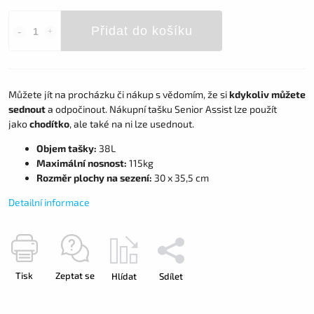
Přidat do košíku
Můžete jít na procházku či nákup s vědomím, že si
kdykoliv můžete
sednout
a odpočinout. Nákupní tašku Senior Assist lze použít
jako
chodítko
, ale také na ni lze usednout.
Objem tašky:
38L
Maximální nosnost:
115kg
Rozměr plochy na sezení:
30 x 35,5 cm
Detailní informace
Tisk
Zeptat se
Hlídat
Sdílet