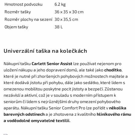
Hmotnost podvozku
6.2 kg
Rozměr tašky
36 x 35 x 30 cm
Rozměr plochy na sezení
30 x 35,5 cm
Objem tašky
38 L
Univerzální taška na kolečkách
Nákupní tašku
Carlett Senior Assist
lze používat nejenom pro
uložení nákupu a jeho dopravení domů, ale také jako
chodítko
,
které je nutné při zhoršených pohybových možnostech majitele a
které dodává jistotu při pohybu, dále jako sedátko, které lidem s
omezenou mobilitou poskytne pocit jistoty a bezpečí. Zůstanou
nezávíslí a aktivní, což je v souladu s moderním přístupem k
seniorům či lidem s nejrůznějšími druhy omezení pohybového
aparátu. Nákupní tašku Senior Comfort Pro lze pořídit v
několika
barevných odstínech
a je zhotovena z kvalitního
hliníkového rámu
a voděodolné omyvatelné textilii.