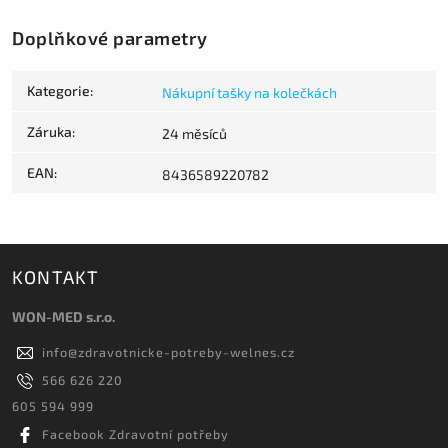
Doplňkové parametry
Kategorie
:
Nákupní tašky na kolečkách
Záruka
:
24 měsíců
EAN
:
8436589220782
KONTAKT
WON-MED s.r.o.
info
@
zdravotnicke-potreby-welnes.cz
566 626 220
605 594 999
Facebook Zdravotní potřeby