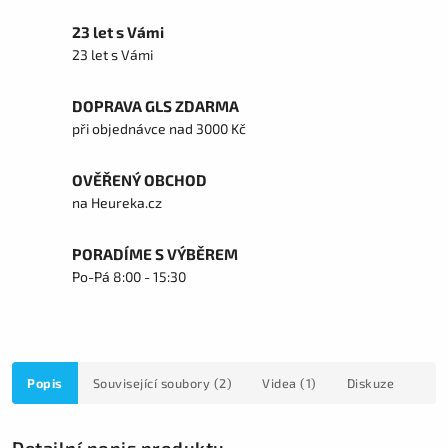
23 let s Vámi
23 let s Vámi
DOPRAVA GLS ZDARMA
při objednávce nad 3000 Kč
OVĚŘENÝ OBCHOD
na Heureka.cz
PORADÍME S VÝBĚREM
Po-Pá 8:00 - 15:30
Popis
Související soubory (2)
Videa (1)
Diskuze
Detailní popis produktu