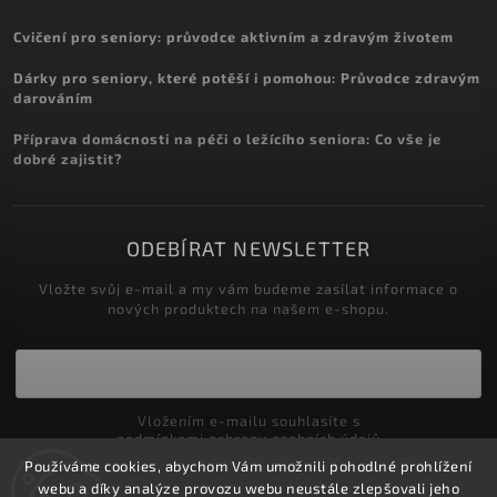
Cvičení pro seniory: průvodce aktivním a zdravým životem
Dárky pro seniory, které potěší i pomohou: Průvodce zdravým
darováním
Příprava domácnosti na péči o ležícího seniora: Co vše je
dobré zajistit?
ODEBÍRAT NEWSLETTER
Vložte svůj e-mail a my vám budeme zasílat informace o
nových produktech na našem e-shopu.
Vložením e-mailu souhlasíte s
podmínkami ochrany osobních údajů
Používáme cookies, abychom Vám umožnili pohodlné prohlížení
Přihlásit se
webu a díky analýze provozu webu neustále zlepšovali jeho