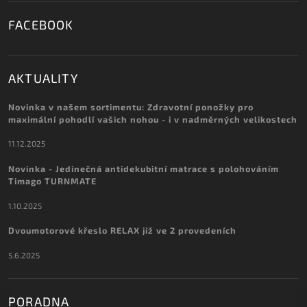
FACEBOOK
AKTUALITY
Novinka v našem sortimentu: Zdravotní ponožky pro
maximální pohodlí vašich nohou - i v nadměrných velikostech
11.12.2025
Novinka - Jedinečná antidekubitní matrace s polohováním
Timago TURNMATE
1.10.2025
Dvoumotorové křeslo RELAX již ve 2 provedeních
5.6.2025
PORADNA