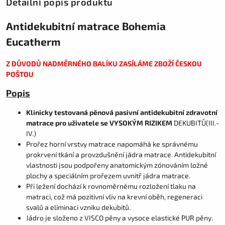
Detailní popis produktu
Antidekubitní matrace Bohemia
Eucatherm
Z DŮVODŮ NADMĚRNÉHO BALÍKU ZASÍLÁME ZBOŽÍ ČESKOU
POŠTOU
Popis
Klinicky testovaná pěnová pasivní antidekubitní zdravotní
matrace pro uživatele se VYSOKÝM RIZIKEM
DEKUBITŮ(III.-
IV.)
Prořez horní vrstvy matrace napomáhá ke správnému
prokrvení tkání a provzdušnění jádra matrace. Antidekubitní
vlastnosti jsou podpořeny anatomickým zónováním ložné
plochy a speciálním prořezem uvnitř jádra matrace.
Při ležení dochází k rovnoměrnému rozložení tlaku na
matraci, což má pozitivní vliv na krevní oběh, regeneraci
svalů a eliminaci vzniku dekubitů.
Jádro je složeno z VISCO pěny a vysoce elastické PUR pěny.