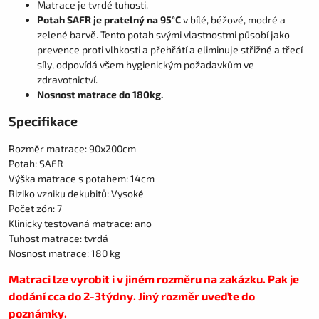
Matrace je tvrdé tuhosti.
Potah SAFR je pratelný na 95°C
v bílé, béžové, modré a
zelené barvě. Tento potah svými vlastnostmi působí jako
prevence proti vlhkosti a přehřátí a eliminuje střižné a třecí
síly, odpovídá všem hygienickým požadavkům ve
zdravotnictví.
Nosnost matrace do 180kg.
Specifikace
Rozměr matrace: 90x200cm
Potah: SAFR
Výška matrace s potahem: 14cm
Riziko vzniku dekubitů: Vysoké
Počet zón: 7
Klinicky testovaná matrace: ano
Tuhost matrace: tvrdá
Nosnost matrace: 180 kg
Matraci lze vyrobit i v jiném rozměru na zakázku. Pak je
dodání cca do 2-3týdny. Jiný rozměr uveďte do
poznámky.