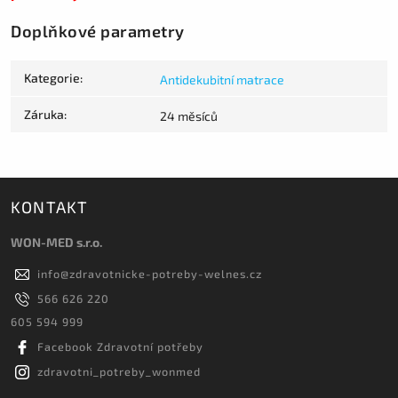
Doplňkové parametry
Kategorie
:
Antidekubitní matrace
Záruka
:
24 měsíců
KONTAKT
WON-MED s.r.o.
info
@
zdravotnicke-potreby-welnes.cz
566 626 220
605 594 999
Facebook Zdravotní potřeby
zdravotni_potreby_wonmed