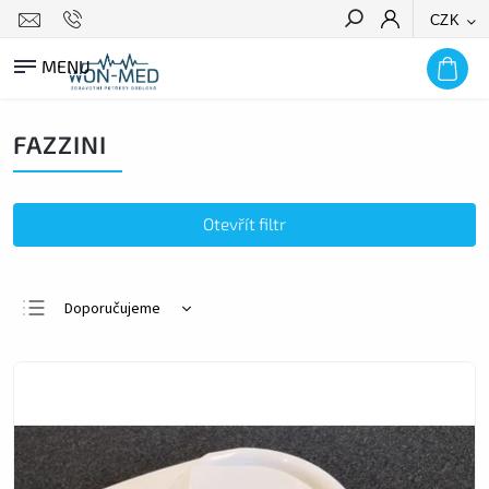
CZK
HLEDAT
FAZZINI
Otevřít filtr
Doporučujeme
Nejlevnější
Nejdražší
Nejprodávanější
Abecedně