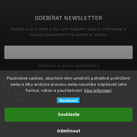
ODEBÍRAT NEWSLETTER
Vložte svůj e-mail a my vám budeme zasílat informace o
nových produktech na našem e-shopu.
Vložením e-mailu souhlasíte s
podmínkami ochrany osobních údajů
Používáme cookies, abychom Vám umožnili pohodlné prohlížení
Přihlásit se
webu a díky analýze provozu webu neustále zlepšovali jeho
funkce, výkon a použitelnost.
Více informací
Nastavení
Copyright 2026
ZDRAVOTNÍ POTŘEBY DRDLOVÁ
. Všechna práva
Souhlasím
vyhrazena.
Upravit nastavení cookies
Odmítnout