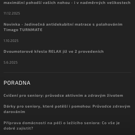
maximální pohodlí vašich nohou - i v nadměrných velikostech
11.12.2025
Novinka - Jedinečná antidekubitní matrace s polohováním
Timago TURNMATE
1.10.2025
Dvoumotorové křeslo RELAX již ve 2 provedeních
5.6.2025
PORADNA
Cvičení pro seniory: průvodce aktivním a zdravým životem
Dárky pro seniory, které potěší i pomohou: Průvodce zdravým
darováním
Příprava domácnosti na péči o ležícího seniora: Co vše je
dobré zajistit?