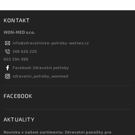
KONTAKT
WON-MED s.r.o.
info
@
zdravotnicke-potreby-welnes.cz
566 626 220
605 594 999
Facebook Zdravotní potřeby
zdravotni_potreby_wonmed
FACEBOOK
AKTUALITY
Novinka v našem sortimentu: Zdravotní ponožky pro