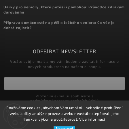
Dárky pro seniory, které potěší i pomohou: Průvodce zdravým
darováním
Příprava domácnosti na péči o ležícího seniora: Co vše je
dobré zajistit?
ODEBÍRAT NEWSLETTER
Vložte svůj e-mail a my vám budeme zasílat informace o
nových produktech na našem e-shopu.
Vložením e-mailu souhlasíte s
podmínkami ochrany osobních údajů
Používáme cookies, abychom Vám umožnili pohodlné prohlížení
Přihlásit se
webu a díky analýze provozu webu neustále zlepšovali jeho
funkce, výkon a použitelnost.
Více informací
Nastavení