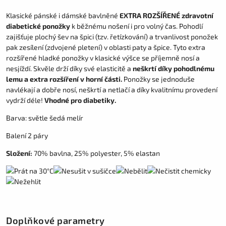
Klasické pánské i dámské bavlněné
EXTRA ROZŠÍŘENÉ zdravotní
diabetické ponožky
k běžnému nošení i pro volný čas. Pohodlí
zajišťuje plochý šev na špici (tzv. řetízkování) a trvanlivost ponožek
pak zesílení (zdvojené pletení) v oblasti paty a špice. Tyto extra
rozšířené hladké ponožky v klasické výšce se příjemně nosí a
nesjíždí. Skvěle drží díky své elasticitě a
neškrtí díky pohodlnému
lemu a extra rozšíření v horní části.
Ponožky se jednoduše
navlékají a dobře nosí, neškrtí a netlačí a díky kvalitnímu provedení
vydrží déle!
Vhodné pro diabetiky.
Barva: světle šedá melír
Balení 2 páry
Složení:
70% bavlna, 25% polyester, 5% elastan
Doplňkové parametry