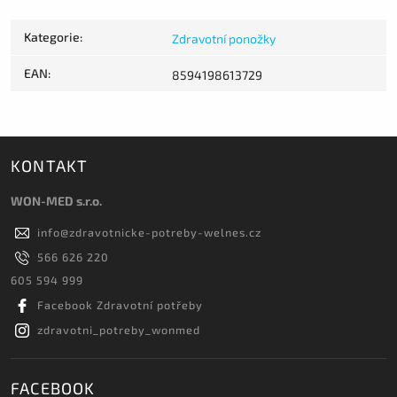
Kategorie
:
Zdravotní ponožky
EAN
:
8594198613729
KONTAKT
WON-MED s.r.o.
info
@
zdravotnicke-potreby-welnes.cz
566 626 220
605 594 999
Facebook Zdravotní potřeby
zdravotni_potreby_wonmed
FACEBOOK