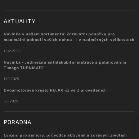
AKTUALITY
Novinka v našem sortimentu: Zdravotní ponožky pro
maximální pohodlí vašich nohou - i v nadměrných velikostech
11.12.2025
Novinka - Jedinečná antidekubitní matrace s polohováním
Timago TURNMATE
1.10.2025
Dvoumotorové křeslo RELAX již ve 2 provedeních
5.6.2025
PORADNA
Cvičení pro seniory: průvodce aktivním a zdravým životem