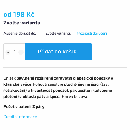
od
198 Kč
Zvolte variantu
Můžeme doručit do:
Zvolte variantu
Možnosti doručení
Přidat do košíku
Unisex
bavlněné rozšířené zdravotní diabetické ponožky v
klasické výšce
. Pohodlí zajišťuje
plochý šev na špici (tzv.
řetízkování)
a
trvanlivost ponožek pak zesílení (zdvojené
pletení) v oblasti paty a špice.
Barva béžová.
Počet v balení: 2 páry
Detailní informace