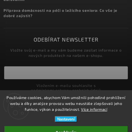
Příprava domácnosti na péči o ležícího seniora: Co vše je
dobré zajistit?
ODEBÍRAT NEWSLETTER
Vložte svůj e-mail a my vám budeme zasílat informace o
nových produktech na našem e-shopu.
Vložením e-mailu souhlasíte s
podmínkami ochrany osobních údajů
Používáme cookies, abychom Vám umožnili pohodlné prohlížení
Přihlásit se
webu a díky analýze provozu webu neustále zlepšovali jeho
funkce, výkon a použitelnost.
Více informací
Nastavení
Copyright 2026
ZDRAVOTNÍ POTŘEBY DRDLOVÁ
. Všechna práva