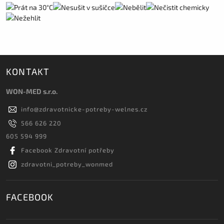
KONTAKT
WON-MED s.r.o.
info
@
zdravotnicke-potreby-welnes.cz
566 626 220
605 594 999
Facebook Zdravotní potřeby
zdravotni_potreby_wonmed
FACEBOOK