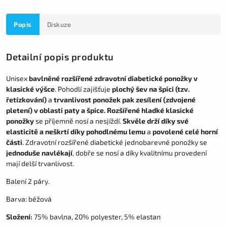
Popis
Diskuze
Detailní popis produktu
Unisex
bavlněné rozšířené zdravotní diabetické ponožky v
klasické výšce
. Pohodlí zajišťuje
plochý šev na špici (tzv.
řetízkování)
a
trvanlivost ponožek pak zesílení (zdvojené
pletení) v oblasti paty a špice.
Rozšířené hladké klasické
ponožky
se příjemně nosí a nesjíždí.
Skvěle drží díky své
elasticitě a neškrtí díky pohodlnému lemu
a
povolené celé horní
části
. Zdravotní rozšířené diabetické jednobarevné ponožky se
jednoduše navlékají
, dobře se nosí a díky kvalitnímu provedení
mají delší trvanlivost.
Balení 2 páry.
Barva: béžová
Složení:
75% bavlna, 20% polyester, 5% elastan