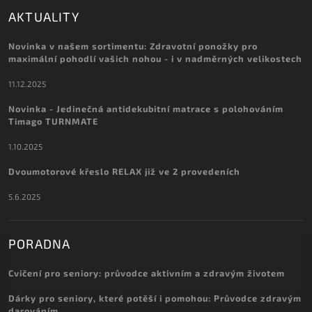
AKTUALITY
Novinka v našem sortimentu: Zdravotní ponožky pro
maximální pohodlí vašich nohou - i v nadměrných velikostech
11.12.2025
Novinka - Jedinečná antidekubitní matrace s polohováním
Timago TURNMATE
1.10.2025
Dvoumotorové křeslo RELAX již ve 2 provedeních
5.6.2025
PORADNA
Cvičení pro seniory: průvodce aktivním a zdravým životem
Dárky pro seniory, které potěší i pomohou: Průvodce zdravým
darováním