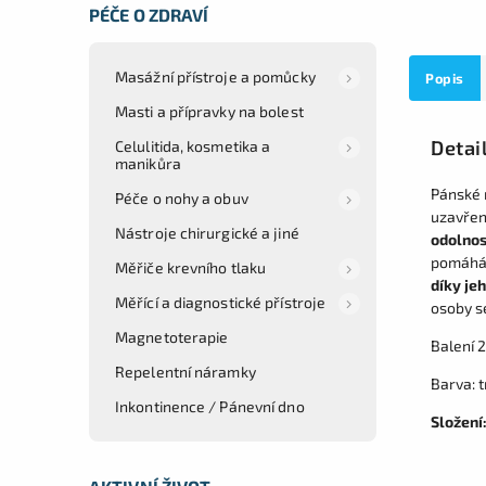
PÉČE O ZDRAVÍ
Masážní přístroje a pomůcky
Popis
Masti a přípravky na bolest
Detai
Celulitida, kosmetika a
manikůra
Pánské 
Péče o nohy a obuv
uzavření
Nástroje chirurgické a jiné
odolnos
pomáhá 
Měřiče krevního tlaku
díky je
Měřící a diagnostické přístroje
osoby s
Magnetoterapie
Balení 2
Repelentní náramky
Barva: 
Inkontinence / Pánevní dno
Složení