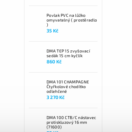
Povlak PVC na lůžko
omyvatelný ( prostěradlo
)
35 Kč
DMA TEP 15 zvyšovací
sedák 15 cm kyčlík
860 Kč
DMA 101 CHAMPAGNE
Čtyřkolové chodítko
odlehčené
3 270 Kč
DMA 100 CTB/C nástavec
protiskluzový 16 mm
(71600)