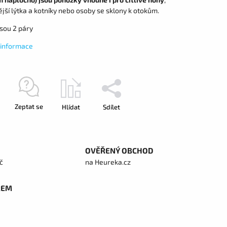
ší lýtka a kotníky nebo osoby se sklony k otokům.
jsou 2 páry
í informace
Zeptat se
Hlídat
Sdílet
OVĚŘENÝ OBCHOD
č
na Heureka.cz
REM