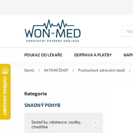
POUKAZ OD LÉKAŘE
DOPRAVA A PLATBY
NAP
Domů
/
AKTIVNÍ ŽIVOT
/
Punčochové zdravotní zboží
/
Kategorie
SNADNÝ POHYB
Sedačky, nástavce, vozíky,
chodítka