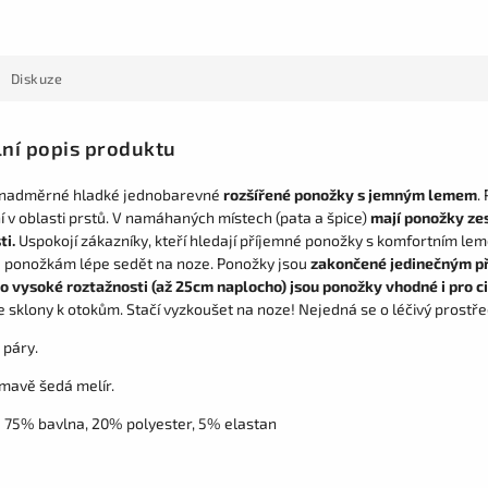
Diskuze
lní popis produktu
nadměrné hladké jednobarevné
rozšířené ponožky s jemným lemem
.
 v oblasti prstů. V namáhaných místech (pata a špice)
mají ponožky zes
ti.
Uspokojí zákazníky, kteří hledají příjemné ponožky s komfortním le
ponožkám lépe sedět na noze. Ponožky jsou
zakončené jedinečným p
ho vysoké roztažnosti (až 25cm naplocho) jsou ponožky vhodné i pro c
e sklony k otokům. Stačí vyzkoušet na noze! Nejedná se o léčivý prostře
 páry.
tmavě šedá melír.
:
75% bavlna, 20% polyester, 5% elastan