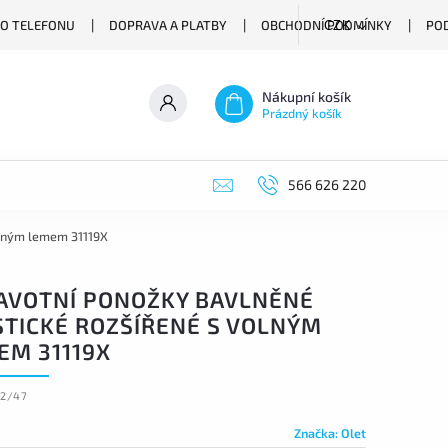
O TELEFONU
DOPRAVA A PLATBY
OBCHODNÍ PODMÍNKY
PO
CZK
Nákupní košík
Prázdný košík
566 626 220
olným lemem 31119X
AVOTNÍ PONOŽKY BAVLNĚNÉ
STICKÉ ROZŠÍŘENÉ S VOLNÝM
EM 31119X
02/47
Značka:
Olet