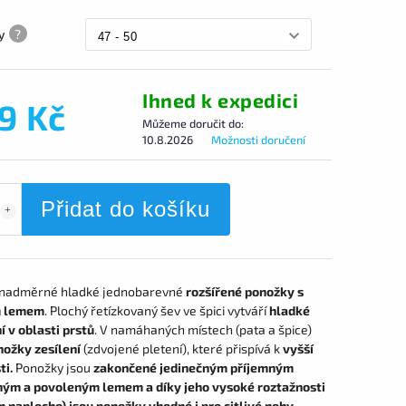
ky
?
Ihned k expedici
9 Kč
Můžeme doručit do:
10.8.2026
Možnosti doručení
Přidat do košíku
nadměrné hladké jednobarevné
rozšířené ponožky s
 lemem
. Plochý řetízkovaný šev ve špici vytváří
hladké
í v oblasti prstů
. V namáhaných místech (pata a špice)
nožky zesílení
(zdvojené pletení), které přispívá k
vyšší
ti.
Ponožky jsou
zakončené jedinečným příjemným
ným a povoleným lemem a díky jeho vysoké roztažnosti
m naplocho) jsou ponožky vhodné i pro citlivé nohy
,