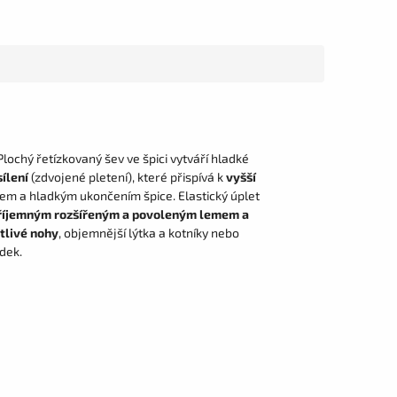
 Plochý řetízkovaný šev ve špici vytváří hladké
ílení
(zdvojené pletení), které přispívá k
vyšší
mem a hladkým ukončením špice. Elastický úplet
říjemným rozšířeným a povoleným lemem a
itlivé nohy
, objemnější lýtka a kotníky nebo
dek.