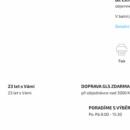
objemněj
V balní 
Detailn
Tisk
23 let s Vámi
DOPRAVA GLS ZDARMA
23 let s Vámi
při objednávce nad 3000 K
PORADÍME S VÝBĚ
Po-Pá 8:00 - 15:30