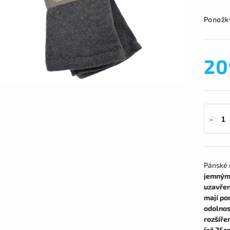
Ponož
20
Pánské 
jemným
uzavřen
mají po
odolnos
rozšíře
(až 25c