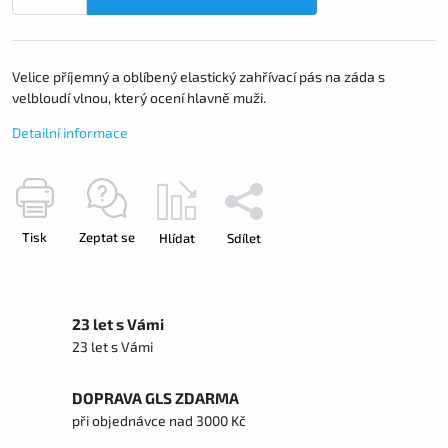
Velice příjemný a oblíbený elastický zahřívací pás na záda s
velbloudí vlnou, který ocení hlavně muži.
Detailní informace
Tisk
Zeptat se
Hlídat
Sdílet
23 let s Vámi
23 let s Vámi
DOPRAVA GLS ZDARMA
při objednávce nad 3000 Kč