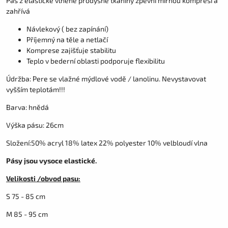
Pás z elastické vlněné prodyšné tkaniny zpevní mírnou kompresí a
zahřívá
Návlekový ( bez zapínání)
Příjemný na těle a netlačí
Komprese zajišťuje stabilitu
Teplo v bederní oblasti podporuje flexibilitu
Údržba: Pere se vlažné mýdlové vodě / lanolinu. Nevystavovat
vyšším teplotám!!!
Barva: hnědá
Výška pásu: 26cm
Složení:
50% acryl 18% latex 22% polyester 10% velbloudí vlna
Pásy jsou vysoce elastické.
Velikosti /obvod pasu:
S 75 - 85 cm
M 85 - 95 cm