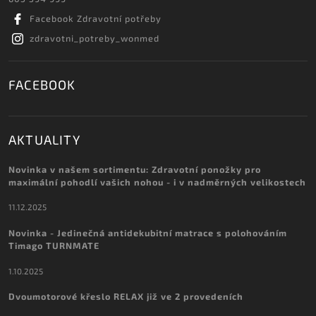
Facebook Zdravotní potřeby
zdravotni_potreby_wonmed
FACEBOOK
AKTUALITY
Novinka v našem sortimentu: Zdravotní ponožky pro
maximální pohodlí vašich nohou - i v nadměrných velikostech
11.12.2025
Novinka - Jedinečná antidekubitní matrace s polohováním
Timago TURNMATE
1.10.2025
Dvoumotorové křeslo RELAX již ve 2 provedeních