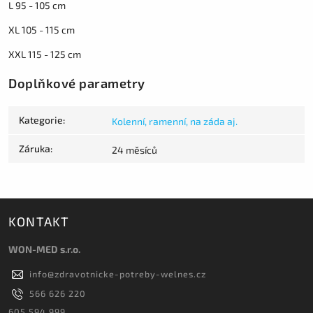
L 95 - 105 cm
XL 105 - 115 cm
XXL 115 - 125 cm
Doplňkové parametry
Kategorie
:
Kolenní, ramenní, na záda aj.
Záruka
:
24 měsíců
KONTAKT
WON-MED s.r.o.
info
@
zdravotnicke-potreby-welnes.cz
566 626 220
605 594 999