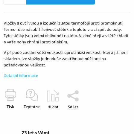
Vložky s ovčí vlnou a izolační zlatou termofólií proti promoknutí.
Termo fólie násobí hřejivost stélek a teplotu vrací zpět do boty.
Tyto stélky jsou velmi oblíbené i na léto. V zimě hřejí a v létě chladí
a vaše nohy chrání i proti otlakům.
V případě zaslání větší velikosti, oproti nižší velikosti, která již není
skladem, lze vložky jednoduše zastřihnout nůžkami na
požadovanou velikost.
Detailní informace
Tisk
Zeptat se
Hlídat
Sdílet
23 let s Vámi