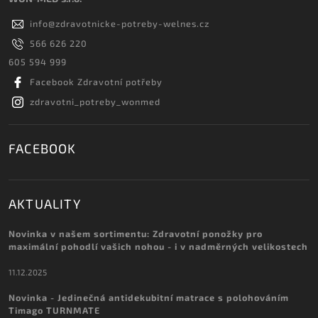
info
@
zdravotnicke-potreby-welnes.cz
566 626 220
605 594 999
Facebook Zdravotní potřeby
zdravotni_potreby_wonmed
FACEBOOK
AKTUALITY
Novinka v našem sortimentu: Zdravotní ponožky pro
maximální pohodlí vašich nohou - i v nadměrných velikostech
11.12.2025
Novinka - Jedinečná antidekubitní matrace s polohováním
Timago TURNMATE