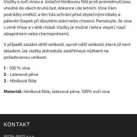
Vložky s ovčí vlnou a izolační hliníkovou fólií proti promoknutí jsou
vhodné do všech druhů bot, dokonce i do letních. Vlna Vám
podrážky změkčí, a tím Vás ochrání před zbytečnými otlaky a
pálením šlapek při dlouhém stání nebo chození. Pamatujte, že vlna
v zimě hřeje a v létě chladí. Vložky je možné i lehce vlepit ( např.
alkaprénem nebo chemoprénem).
V případě zaslání větší velikosti, oproti nižší velikosti, která již není
skladem, lze vložky jednoduše zastřihnout nůžkami na
požadovanou velikost.
1
- 100 % vlna
2
- Latexová pěna
3
- Hliníková fólie
Materiál:
hliníková fólie, latexová pěna, 100% ovčí vlna
KONTAKT
WON-MED s.r.o.