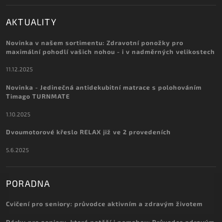
AKTUALITY
Novinka v našem sortimentu: Zdravotní ponožky pro
maximální pohodlí vašich nohou - i v nadměrných velikostech
11.12.2025
Novinka - Jedinečná antidekubitní matrace s polohováním
Timago TURNMATE
1.10.2025
Dvoumotorové křeslo RELAX již ve 2 provedeních
5.6.2025
PORADNA
Cvičení pro seniory: průvodce aktivním a zdravým životem