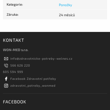
Kategorie
:
Ponožky
Záruka
:
24 měsíců
KONTAKT
WON-MED s.r.o.
info
@
zdravotnicke-potreby-welnes.cz
566 626 220
605 594 999
Facebook Zdravotní potřeby
zdravotni_potreby_wonmed
FACEBOOK