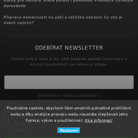
Dárky pro seniory, které potěší i pomohou: Průvodce zdravým
darováním
Příprava domácnosti na péči o ležícího seniora: Co vše je
dobré zajistit?
ODEBÍRAT NEWSLETTER
Vložte svůj e-mail a my vám budeme zasílat informace o
nových produktech na našem e-shopu.
Vložením e-mailu souhlasíte s
podmínkami ochrany osobních údajů
Používáme cookies, abychom Vám umožnili pohodlné prohlížení
Přihlásit se
webu a díky analýze provozu webu neustále zlepšovali jeho
funkce, výkon a použitelnost.
Více informací
Nastavení