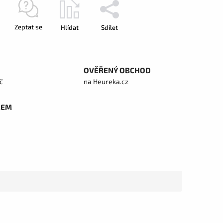
Zeptat se
Hlídat
Sdílet
OVĚŘENÝ OBCHOD
č
na Heureka.cz
REM