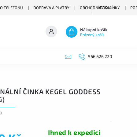
O TELEFONU
DOPRAVA A PLATBY
OBCHODNÍ PODMÍNKY
PO
CZK
Nákupní košík
Prázdný košík
566 626 220
INÁLNÍ ČINKA KEGEL GODDESS
G)
83
Ihned k expedici