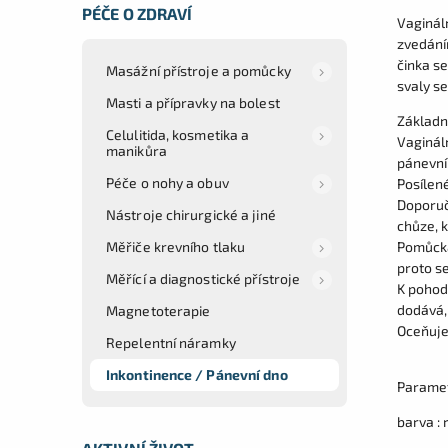
PÉČE O ZDRAVÍ
Vaginál
zvedání
činka
se
Masážní přístroje a pomůcky
svaly
se
Masti a přípravky na bolest
Základn
Celulitida, kosmetika a
Vaginál
manikůra
pánevní
Péče o nohy a obuv
Posílen
Doporuču
Nástroje chirurgické a jiné
chůze, k
Měřiče krevního tlaku
Pomůcka
proto se
Měřící a diagnostické přístroje
K pohod
dodává,
Magnetoterapie
Oceňuje
Repelentní náramky
Inkontinence / Pánevní dno
Paramet
barva :