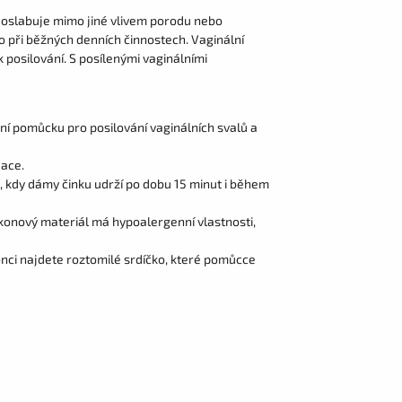
 oslabuje mimo jiné vlivem porodu nebo
o při běžných denních činnostech. Vaginální
 posilování.
S
posílenými vaginálními
ní pomůcku pro posilování vaginálních svalů a
uace.
i, kdy dámy činku udrží po dobu 15 minut i během
konový materiál má hypoalergenní vlastnosti,
onci najdete roztomilé srdíčko, které pomůcce