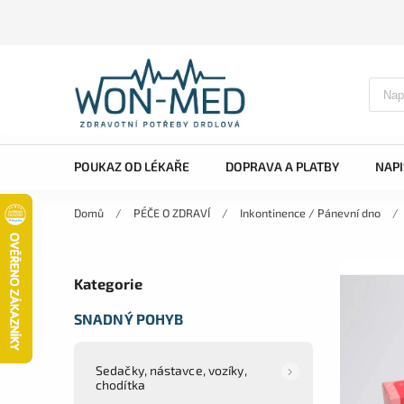
POUKAZ OD LÉKAŘE
DOPRAVA A PLATBY
NAP
Domů
/
PÉČE O ZDRAVÍ
/
Inkontinence / Pánevní dno
/
Kategorie
SNADNÝ POHYB
Sedačky, nástavce, vozíky,
chodítka