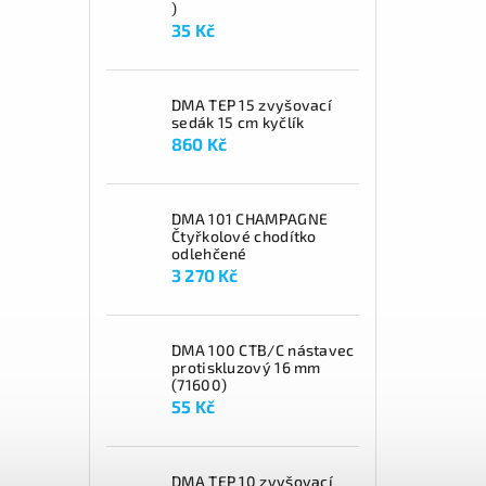
)
35 Kč
DMA TEP 15 zvyšovací
sedák 15 cm kyčlík
860 Kč
DMA 101 CHAMPAGNE
Čtyřkolové chodítko
odlehčené
3 270 Kč
DMA 100 CTB/C nástavec
protiskluzový 16 mm
(71600)
55 Kč
DMA TEP 10 zvyšovací