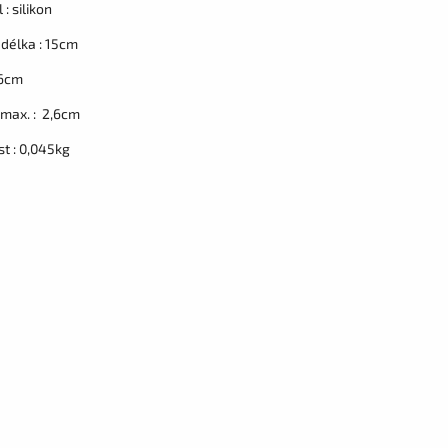
 : silikon
 délka : 15cm
 6cm
max. : 2,6cm
t : 0,045kg