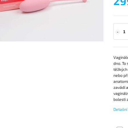
29
Vaginál
dno.
To
těžkých
nebo př
anatomi
zavádí
vaginál
bolesti 
Detailn