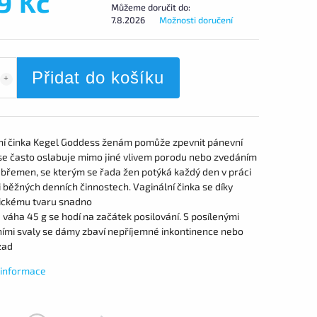
9 Kč
Můžeme doručit do:
7.8.2026
Možnosti doručení
Přidat do košíku
ní činka Kegel Goddess ženám pomůže zpevnit pánevní
se často oslabuje mimo jiné vlivem porodu nebo zvedáním
 břemen,
se
kterým
se
řada žen potýká každý den
v
práci
i běžných denních činnostech. Vaginální činka
se
díky
ckému tvaru snadno
a
váha
45
g
se
hodí
na
začátek posilování.
S
posílenými
ními svaly
se
dámy zbaví nepříjemné inkontinence nebo
zad
í informace