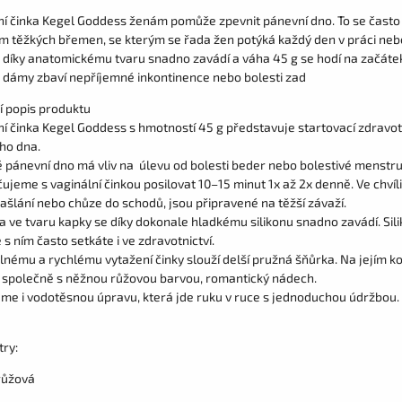
ní činka Kegel Goddess ženám pomůže zpevnit pánevní dno.
To
se často
m těžkých břemen,
se
kterým
se
řada žen potýká každý den
v
práci neb
díky anatomickému tvaru snadno zavádí
a
váha
45
g
se
hodí
na
začátek
dámy zbaví nepříjemné inkontinence nebo bolesti zad
í popis produktu
ní činka Kegel Goddess s hmotností 45 g představuje startovací zdravot
ho dna.
é pánevní dno má vliv na úlevu od bolesti beder nebo bolestivé menstr
jeme s vaginální činkou posilovat 10–15 minut 1x až 2x denně. Ve chvíl
ašlání nebo chůze do schodů, jsou připravené na těžší závaží.
 ve tvaru kapky se díky dokonale hladkému silikonu snadno zavádí. Sili
 s ním často setkáte i ve zdravotnictví.
lnému a rychlému vytažení činky slouží delší pružná šňůrka. Na jejím k
 společně s něžnou růžovou barvou, romantický nádech.
me i vodotěsnou úpravu, která jde ruku v ruce s jednoduchou údržbou.
ry:
 růžová