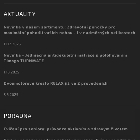
AKTUALITY
Novinka v našem sortimentu: Zdravotní ponožky pro
maximální pohodlí vašich nohou - i v nadměrných velikostech
11.12.2025
Novinka - Jedinečná antidekubitní matrace s polohováním
Timago TURNMATE
1.10.2025
Dvoumotorové křeslo RELAX již ve 2 provedeních
5.6.2025
PORADNA
Cvičení pro seniory: průvodce aktivním a zdravým životem