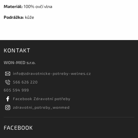
Materiál:
100% ovčí vlna
Podrážka:
kůže
KONTAKT
WON-MED s.r.o.
info
@
zdravotnicke-potreby-welnes.cz
566 626 220
605 594 999
Facebook Zdravotní potřeby
zdravotni_potreby_wonmed
FACEBOOK