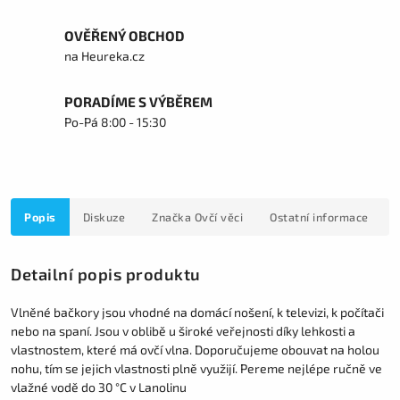
OVĚŘENÝ OBCHOD
na Heureka.cz
PORADÍME S VÝBĚREM
Po-Pá 8:00 - 15:30
Popis
Diskuze
Značka
Ovčí věci
Ostatní informace
Detailní popis produktu
Vlněné bačkory jsou vhodné na domácí nošení, k televizi, k počítači
nebo na spaní. Jsou v oblibě u široké veřejnosti díky lehkosti a
vlastnostem, které má ovčí vlna. Doporučujeme obouvat na holou
nohu, tím se jejich vlastnosti plně využijí. Pereme nejlépe ručně ve
vlažné vodě do 30 °C v Lanolinu