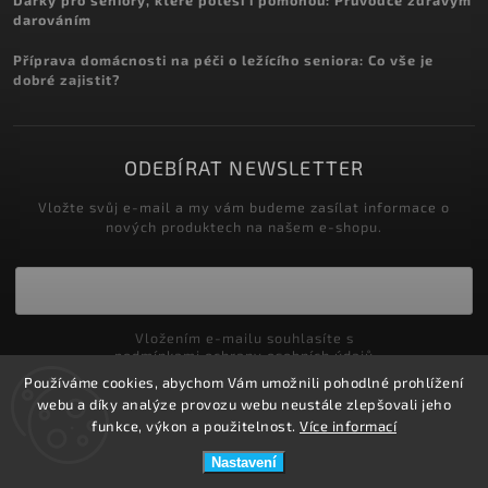
Dárky pro seniory, které potěší i pomohou: Průvodce zdravým
darováním
Příprava domácnosti na péči o ležícího seniora: Co vše je
dobré zajistit?
ODEBÍRAT NEWSLETTER
Vložte svůj e-mail a my vám budeme zasílat informace o
nových produktech na našem e-shopu.
Vložením e-mailu souhlasíte s
podmínkami ochrany osobních údajů
Používáme cookies, abychom Vám umožnili pohodlné prohlížení
Přihlásit se
webu a díky analýze provozu webu neustále zlepšovali jeho
funkce, výkon a použitelnost.
Více informací
Nastavení