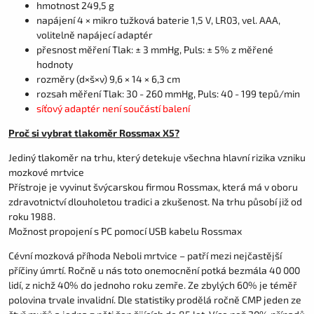
hmotnost 249,5 g
napájení 4 × mikro tužková baterie 1,5 V, LR03, vel. AAA,
volitelně napájecí adaptér
přesnost měření Tlak: ± 3 mmHg, Puls: ± 5% z měřené
hodnoty
rozměry (d×š×v) 9,6 × 14 × 6,3 cm
rozsah měření Tlak: 30 - 260 mmHg, Puls: 40 - 199 tepů/min
síťový adaptér není součástí balení
Proč si vybrat tlakoměr Rossmax X5?
Jediný tlakoměr na trhu, který detekuje všechna hlavní rizika vzniku
mozkové mrtvice
Přístroje je vyvinut švýcarskou firmou Rossmax, která má v oboru
zdravotnictví dlouholetou tradici a zkušenost. Na trhu působí již od
roku 1988.
Možnost propojení s PC pomocí USB kabelu Rossmax
Cévní mozková příhoda Neboli mrtvice – patří mezi nejčastější
příčiny úmrtí. Ročně u nás toto onemocnění potká bezmála 40 000
lidí, z nichž 40% do jednoho roku zemře. Ze zbylých 60% je téměř
polovina trvale invalidní. Dle statistiky prodělá ročně CMP jeden ze