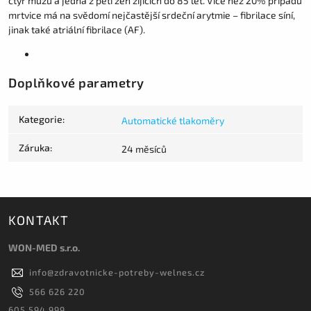
čtyř mužů a jedna z pěti žen žijících do 85 let. Více než 20% případů
mrtvice má na svědomí nejčastější srdeční arytmie – fibrilace síní,
jinak také atriální fibrilace (AF).
Doplňkové parametry
Kategorie
:
Automatické tlakoměry
Záruka
:
24 měsíců
KONTAKT
WON-MED s.r.o.
info
@
zdravotnicke-potreby-welnes.cz
566 626 220
605 594 999