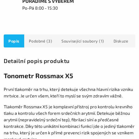
PORADÍME S VÝBĚREM
Po-Pá 8:00 - 15:30
Popis
Podobné (3)
Související soubory (1)
Diskuze
Detailní popis produktu
Tonometr Rossmax X5
První tlakoměr na trhu, který detekuje všechna hlavní rizika vzniku
mrtvice. Je určen všem, kteří to myslí se svým zdravím vážně.
Tlakoměr Rossmax X5 je komplexní přístroj pro kontrolu krevního
tlaku a kontrolu všech forem srdečních arytmií. Detekuje běžnou
arytmii (nepravidelný srdeční tep), fibrilaci síní a předčasné
kontrakce. Díky této unikátní kombinaci funkcí jde o jediný tlakoměr
na trhu, který je určen k přímé prevenci rizik spojených se vznikem