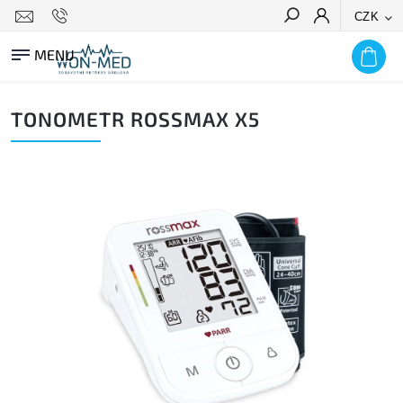
CZK
HLEDAT
TONOMETR ROSSMAX X5