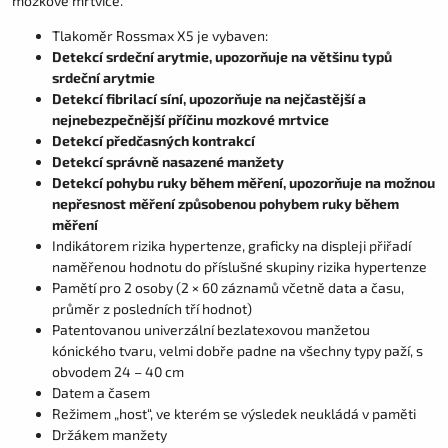
mozkové mrtvice.
Tlakoměr Rossmax X5 je vybaven:
Detekcí srdeční arytmie, upozorňuje na většinu typů
srdeční arytmie
Detekcí fibrilací síní, upozorňuje na nejčastější a
nejnebezpečnější příčinu mozkové mrtvice
Detekcí předčasných kontrakcí
Detekcí správně nasazené manžety
Detekcí pohybu ruky během měření, upozorňuje na možnou
nepřesnost měření způsobenou pohybem ruky během
měření
Indikátorem rizika hypertenze, graficky na displeji přiřadí
naměřenou hodnotu do příslušné skupiny rizika hypertenze
Pamětí pro 2 osoby (2 × 60 záznamů včetně data a času,
průměr z posledních tří hodnot)
Patentovanou univerzální bezlatexovou manžetou
kónického tvaru, velmi dobře padne na všechny typy paží, s
obvodem 24 – 40 cm
Datem a časem
Režimem „host“, ve kterém se výsledek neukládá v paměti
Držákem manžety