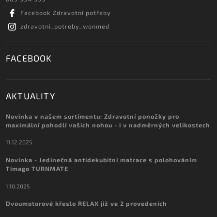
Facebook Zdravotní potřeby
zdravotni_potreby_wonmed
FACEBOOK
AKTUALITY
Novinka v našem sortimentu: Zdravotní ponožky pro
maximální pohodlí vašich nohou - i v nadměrných velikostech
11.12.2025
Novinka - Jedinečná antidekubitní matrace s polohováním
Timago TURNMATE
1.10.2025
Dvoumotorové křeslo RELAX již ve 2 provedeních