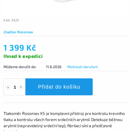
Kód:
3323
Značka:
Rossmax
1 399 Kč
Ihned k expedici
Můžeme doručit do:
11.8.2026
Možnosti doručení
Přidat do košíku
Tlakoměr Rossmax X5 je komplexní přístroj pro kontrolu krevního
tlaku a kontrolu všech forem srdečních arytmií. Detekuje běžnou
arytmii (nepravidelný srdeční tep), fibrilaci síní a předčasné