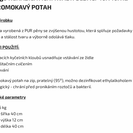
ROMOKAVÝ POTAH
ýrobku
 vyrobená z PUR pěny se zvýšenou hustotou, která splňuje požadavky
a stálost tvaru a výborně odolává tlaku.
 POUŽITÍ:
acích kyčelních kloubů usnadňuje vstávání ze židle
litačním cvičením
ování
kavý potah na zip, pratelný (95⁰), možno dezinfikovat ethylalkoholem 
gický - chrání před pronikáním roztočů a bakterií.
ké parametry
6 kg
 šířka 40 cm
 výška 12 cm
 délka 40 cm