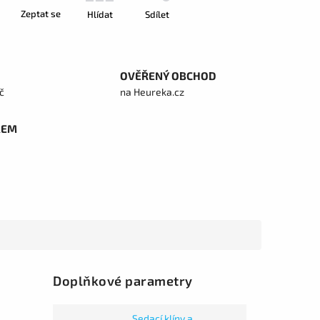
Zeptat se
Hlídat
Sdílet
OVĚŘENÝ OBCHOD
č
na Heureka.cz
REM
Doplňkové parametry
Sedací klíny a