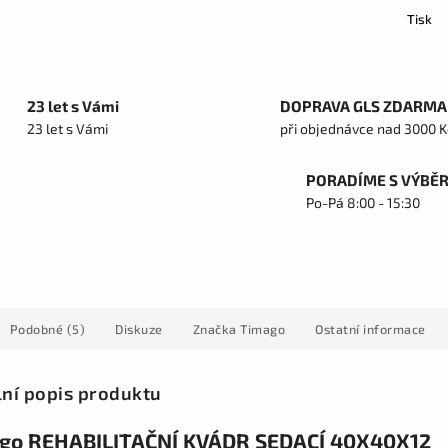
Tisk
23 let s Vámi
DOPRAVA GLS ZDARMA
23 let s Vámi
při objednávce nad 3000 K
PORADÍME S VÝBĚ
Po-Pá 8:00 - 15:30
Podobné (5)
Diskuze
Značka
Timago
Ostatní informace
lní popis produktu
go REHABILITAČNÍ KVÁDR SEDACÍ 40X40X12