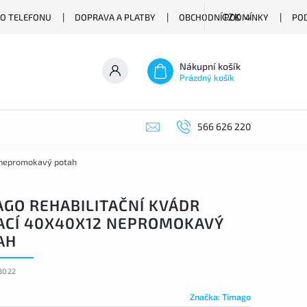
O TELEFONU
DOPRAVA A PLATBY
OBCHODNÍ PODMÍNKY
PO
CZK
Nákupní košík
Prázdný košík
566 626 220
2 nepromokavý potah
AGO REHABILITAČNÍ KVÁDR
ACÍ 40X40X12 NEPROMOKAVÝ
AH
3022
Značka:
Timago