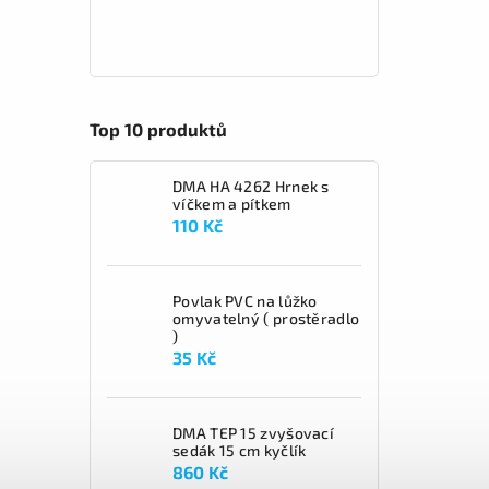
Top 10 produktů
DMA HA 4262 Hrnek s
víčkem a pítkem
110 Kč
Povlak PVC na lůžko
omyvatelný ( prostěradlo
)
35 Kč
DMA TEP 15 zvyšovací
sedák 15 cm kyčlík
860 Kč