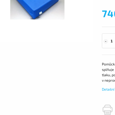
74
Pomůcka
splňuje
tlaku, p
v nepro
Detailn