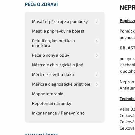
PÉČE O ZDRAVÍ
NEP
Popis v
Masážní přístroje a pomůcky
Masti a přípravky na bolest
Pomůcka
pevnost 
Celulitida, kosmetika a
manikůra
OBLASTI
Péče o nohy a obuv
po oper
Nástroje chirurgické a jiné
k rehabi
k poloh
Měřiče krevního tlaku
Nepromo
Měřící a diagnostické přístroje
Antialer
Magnetoterapie
Technic
Repelentní náramky
Váha 0.
Inkontinence / Pánevní dno
Celková
Celková
Celková