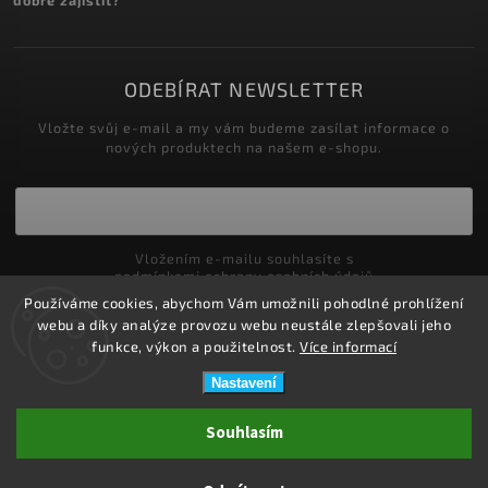
dobré zajistit?
ODEBÍRAT NEWSLETTER
Vložte svůj e-mail a my vám budeme zasílat informace o
nových produktech na našem e-shopu.
Vložením e-mailu souhlasíte s
podmínkami ochrany osobních údajů
Používáme cookies, abychom Vám umožnili pohodlné prohlížení
Přihlásit se
webu a díky analýze provozu webu neustále zlepšovali jeho
funkce, výkon a použitelnost.
Více informací
Nastavení
Copyright 2026
ZDRAVOTNÍ POTŘEBY DRDLOVÁ
. Všechna práva
Souhlasím
vyhrazena.
Upravit nastavení cookies