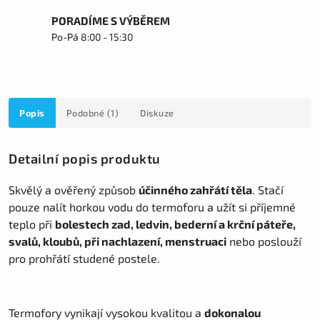
PORADÍME S VÝBĚREM
Po-Pá 8:00 - 15:30
Popis
Podobné (1)
Diskuze
Detailní popis produktu
Skvělý a ověřený způsob
účinného zahřátí těla
. Stačí
pouze nalít horkou vodu do termoforu a užít si příjemné
teplo při
bolestech zad, ledvin, bederní a krční páteře,
svalů, kloubů, při nachlazení, menstruaci
nebo poslouží
pro prohřátí studené postele.
Termofory vynikají vysokou kvalitou a
dokonalou