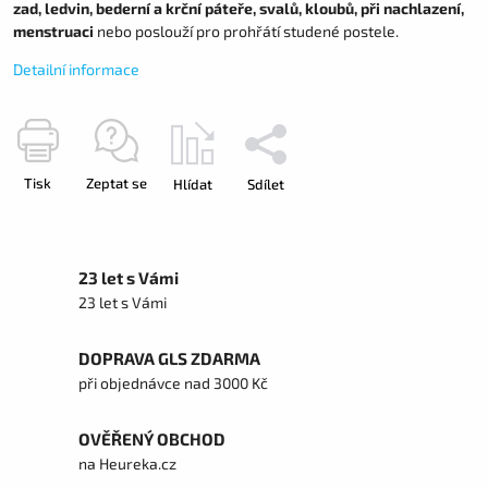
zad, ledvin, bederní a krční páteře, svalů, kloubů, při nachlazení,
menstruaci
nebo poslouží pro prohřátí studené postele.
Detailní informace
Tisk
Zeptat se
Hlídat
Sdílet
23 let s Vámi
23 let s Vámi
DOPRAVA GLS ZDARMA
při objednávce nad 3000 Kč
OVĚŘENÝ OBCHOD
na Heureka.cz