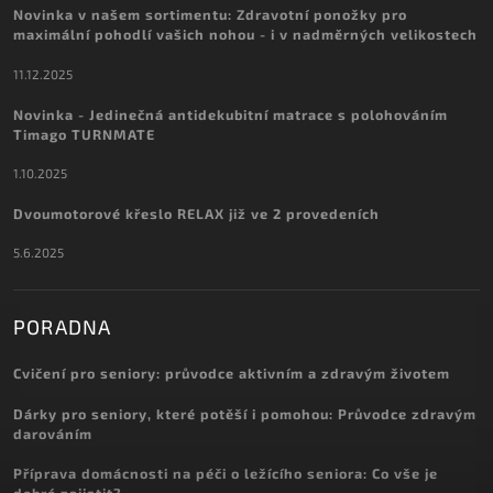
Novinka v našem sortimentu: Zdravotní ponožky pro
maximální pohodlí vašich nohou - i v nadměrných velikostech
11.12.2025
Novinka - Jedinečná antidekubitní matrace s polohováním
Timago TURNMATE
1.10.2025
Dvoumotorové křeslo RELAX již ve 2 provedeních
5.6.2025
PORADNA
Cvičení pro seniory: průvodce aktivním a zdravým životem
Dárky pro seniory, které potěší i pomohou: Průvodce zdravým
darováním
Příprava domácnosti na péči o ležícího seniora: Co vše je