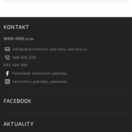
KONTAKT
WON-MED s.r.o.
info
@
zdravotnicke-potreby-welnes.cz
566 626 220
605 594 999
Facebook Zdravotní potřeby
zdravotni_potreby_wonmed
FACEBOOK
AKTUALITY