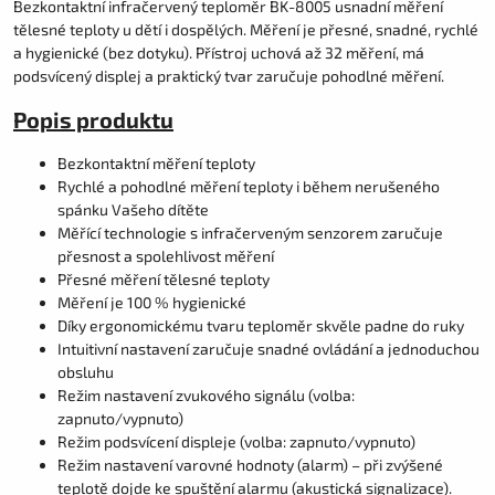
Bezkontaktní infračervený teploměr BK-8005 usnadní měření
tělesné teploty u dětí i dospělých. Měření je přesné, snadné, rychlé
a hygienické (bez dotyku). Přístroj uchová až 32 měření, má
podsvícený displej a praktický tvar zaručuje pohodlné měření.
Popis produktu
Bezkontaktní měření teploty
Rychlé a pohodlné měření teploty i během nerušeného
spánku Vašeho dítěte
Měřící technologie s infračerveným senzorem zaručuje
přesnost a spolehlivost měření
Přesné měření tělesné teploty
Měření je 100 % hygienické
Díky ergonomickému tvaru teploměr skvěle padne do ruky
Intuitivní nastavení zaručuje snadné ovládání a jednoduchou
obsluhu
Režim nastavení zvukového signálu (volba:
zapnuto/vypnuto)
Režim podsvícení displeje (volba: zapnuto/vypnuto)
Režim nastavení varovné hodnoty (alarm) – při zvýšené
teplotě dojde ke spuštění alarmu (akustická signalizace).