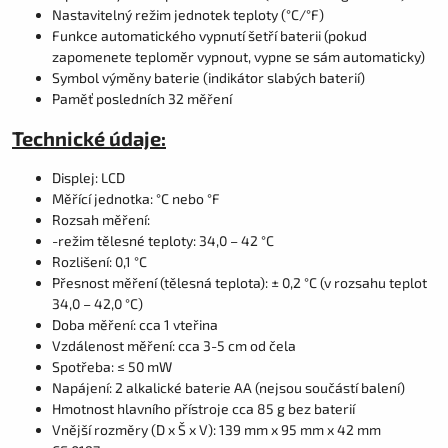
Nastavitelný režim jednotek teploty (°C/°F)
Funkce automatického vypnutí šetří baterii (pokud
zapomenete teploměr vypnout, vypne se sám automaticky)
Symbol výměny baterie (indikátor slabých baterií)
Paměť posledních 32 měření
Technické údaje:
Displej: LCD
Měřící jednotka: °C nebo °F
Rozsah měření:
-režim tělesné teploty: 34,0 – 42 °C
Rozlišení: 0,1 °C
Přesnost měření (tělesná teplota): ± 0,2 °C (v rozsahu teplot
34,0 – 42,0 °C)
Doba měření: cca 1 vteřina
Vzdálenost měření: cca 3-5 cm od čela
Spotřeba: ≤ 50 mW
Napájení: 2 alkalické baterie AA (nejsou součástí balení)
Hmotnost hlavního přístroje cca 85 g bez baterií
Vnější rozměry (D x Š x V): 139 mm x 95 mm x 42 mm