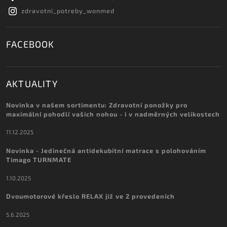
zdravotni_potreby_wonmed
FACEBOOK
AKTUALITY
Novinka v našem sortimentu: Zdravotní ponožky pro
maximální pohodlí vašich nohou - i v nadměrných velikostech
11.12.2025
Novinka - Jedinečná antidekubitní matrace s polohováním
Timago TURNMATE
1.10.2025
Dvoumotorové křeslo RELAX již ve 2 provedeních
5.6.2025