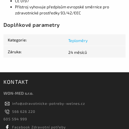
CE 0197
Přístroj vyhovuje předpisům evropské směrnice pro
zdravotnické prostředky 93/42/EEC
Doplňkové parametry
Kategorie
:
Teploměry
Záruka
:
24 měsíců
KONTAKT
WON-MED s.r.o.
info
@
zdravotnicke-potreby-welnes.cz
566 626 220
605 594 999
Facebook Zdravotní potřeby