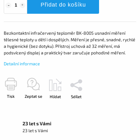
Přidat do košíku
Bezkontaktní infračervený teploměr BK-8005 usnadní měření
tělesné teploty u dětí i dospělých. Měření je přesné, snadné, rychlé
a hygienické (bez dotyku). Přístroj uchová až 32 měření, má
podsvícený displej a praktický tvar zaručuje pohodlné měření.
Detailní informace
Tisk
Zeptat se
Hlídat
Sdílet
23 let s Vámi
23 let s Vámi