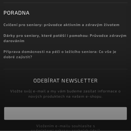
PORADNA
Cvičení pro seniory: průvodce aktivním a zdravým životem
Dárky pro seniory, které potěší i pomohou: Průvodce zdravým
darováním
Příprava domácnosti na péči o ležícího seniora: Co vše je
dobré zajistit?
ODEBÍRAT NEWSLETTER
Vložte svůj e-mail a my vám budeme zasílat informace o
nových produktech na našem e-shopu.
Vložením e-mailu souhlasíte s
podmínkami ochrany osobních údajů