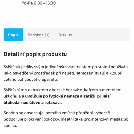
Po-Pá 8:00 - 15:30
Popis
Podobné (1)
Diskuze
Detailní popis produktu
Sviští tuk je díky svým jedinečným vlastnostem po staletí používán
jako osvědčený prostředek při napětí, namožení svalů a kloubů
celého pohybového aparátu.
Sviští krém s extraktem z horské borovice, kafrem a mentolem
uklidňuje a
uvolňuje po fyzické námaze a zátěži, přináší
blahodárnou úlevu a relaxaci.
Snadno se absorbuje, pomáhá zmírnit přetížení, výborně
podporuje prokrvení pokožky. Ideální také pro intenzivní masáž po
sportu.