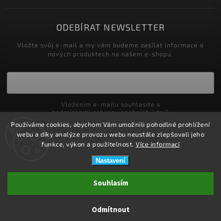
ODEBÍRAT NEWSLETTER
Vložte svůj e-mail a my vám budeme zasílat informace o
nových produktech na našem e-shopu.
Vložením e-mailu souhlasíte s
podmínkami ochrany osobních údajů
Používáme cookies, abychom Vám umožnili pohodlné prohlížení
Přihlásit se
webu a díky analýze provozu webu neustále zlepšovali jeho
funkce, výkon a použitelnost.
Více informací
Nastavení
Copyright 2026
ZDRAVOTNÍ POTŘEBY DRDLOVÁ
. Všechna práva
Souhlasím
vyhrazena.
Upravit nastavení cookies
Odmítnout