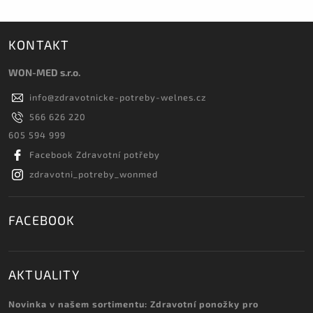
KONTAKT
WON-MED s.r.o.
info
@
zdravotnicke-potreby-welnes.cz
566 626 220
605 594 999
Facebook Zdravotní potřeby
zdravotni_potreby_wonmed
FACEBOOK
AKTUALITY
Novinka v našem sortimentu: Zdravotní ponožky pro