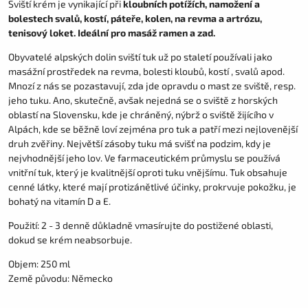
Sviští krém je vynikající při
kloubních potížích, namožení a
bolestech svalů, kostí, páteře, kolen, na revma a artrózu,
tenisový loket. Ideální pro masáž ramen a zad.
Obyvatelé alpských dolin sviští tuk už po staletí používali jako
masážní prostředek na revma, bolesti kloubů, kostí , svalů apod.
Mnozí z nás se pozastavují, zda jde opravdu o mast ze sviště, resp.
jeho tuku. Ano, skutečně, avšak nejedná se o sviště z horských
oblastí na Slovensku, kde je chráněný, nýbrž o sviště žijícího v
Alpách, kde se běžně loví zejména pro tuk a patří mezi nejlovenější
druh zvěřiny. Největší zásoby tuku má svišť na podzim, kdy je
nejvhodnější jeho lov. Ve farmaceutickém průmyslu se používá
vnitřní tuk, který je kvalitnější oproti tuku vnějšímu. Tuk obsahuje
cenné látky, které mají protizánětlivé účinky, prokrvuje pokožku, je
bohatý na vitamín D a E.
Použití: 2 - 3 denně důkladně vmasírujte do postižené oblasti,
dokud se krém neabsorbuje.
Objem: 250 ml
Země původu: Německo