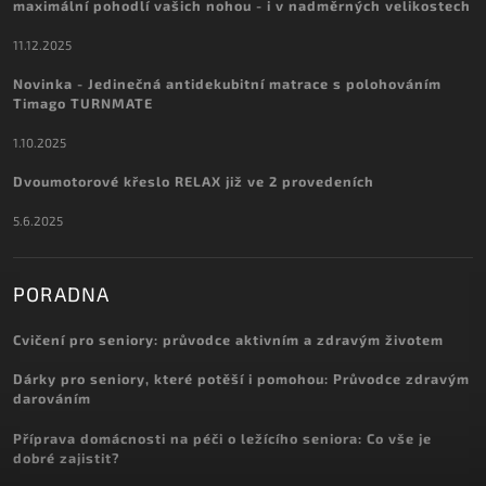
maximální pohodlí vašich nohou - i v nadměrných velikostech
11.12.2025
Novinka - Jedinečná antidekubitní matrace s polohováním
Timago TURNMATE
1.10.2025
Dvoumotorové křeslo RELAX již ve 2 provedeních
5.6.2025
PORADNA
Cvičení pro seniory: průvodce aktivním a zdravým životem
Dárky pro seniory, které potěší i pomohou: Průvodce zdravým
darováním
Příprava domácnosti na péči o ležícího seniora: Co vše je
dobré zajistit?