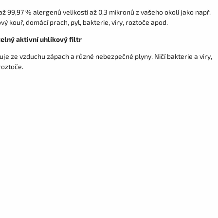
až 99,97 % alergenů velikosti až 0,3 mikronů z vašeho okolí jako např.
vý kouř, domácí prach, pyl, bakterie, viry, roztoče apod.
lný aktivní uhlíkový filtr
uje ze vzduchu zápach a různé nebezpečné plyny. Ničí bakterie a viry,
 roztoče.