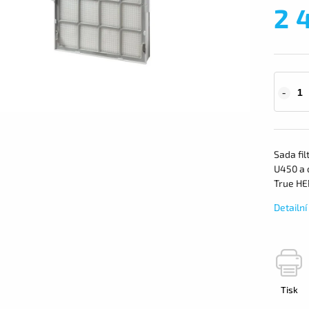
2 
Sada fil
U450 a 
True HEP
Detailn
Tisk