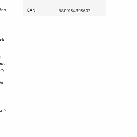
těno
EAN
:
8809154395602
eck
e
oucí
try
obu
sně