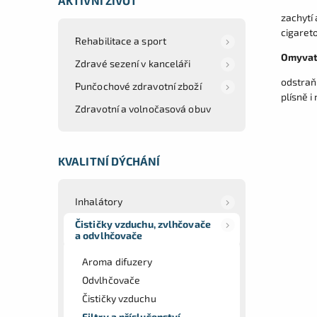
AKTIVNÍ ŽIVOT
zachytí 
cigareto
Rehabilitace a sport
Omyvate
Zdravé sezení v kanceláři
odstraň
Punčochové zdravotní zboží
plísně i
Zdravotní a volnočasová obuv
KVALITNÍ DÝCHÁNÍ
Inhalátory
Čističky vzduchu, zvlhčovače
a odvlhčovače
Aroma difuzery
Odvlhčovače
Čističky vzduchu
Filtry a příslušenství