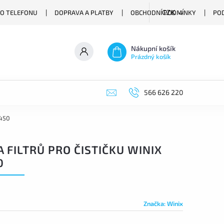
O TELEFONU
DOPRAVA A PLATBY
OBCHODNÍ PODMÍNKY
PO
CZK
Nákupní košík
Prázdný košík
566 626 220
U450
 FILTRŮ PRO ČISTIČKU WINIX
0
Značka:
Winix