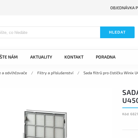
OBJEDNÁVKA P
HLEDAT
IŠTE NÁM
AKTUALITY
KONTAKT
PORADNA
e a odvlhčovače
/
Filtry a příslušenství
/
Sada filtrů pro čističku Winix 
SADA
U45
Kód:
6821