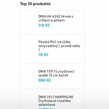
Top 10 produktů
DMA HA 4262 Hrnek s
víčkem a pítkem
110 Kč
Povlak PVC na lůžko
omyvatelný ( prostěradlo
)
35 Kč
DMA TEP 15 zvyšovací
sedák 15 cm kyčlík
860 Kč
DMA 101 CHAMPAGNE
Čtyřkolové chodítko
odlehčené