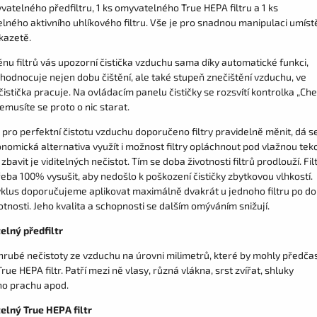
vatelného předfiltru, 1 ks omyvatelného True HEPA filtru a 1 ks
lného aktivního uhlíkového filtru. Vše je pro snadnou manipulaci umís
kazetě.
nu filtrů vás upozorní čistička vzduchu sama díky automatické funkci,
hodnocuje nejen dobu čištění, ale také stupeň znečištění vzduchu, ve
istička pracuje. Na ovládacím panelu čističky se rozsvítí kontrolka „Ch
 Nemusíte se proto o nic starat.
e pro perfektní čistotu vzduchu doporučeno filtry pravidelně měnit, dá s
nomická alternativa využít i možnost filtry opláchnout pod vlažnou tek
zbavit je viditelných nečistot. Tím se doba životnosti filtrů prodlouží. Fil
řeba 100% vysušit, aby nedošlo k poškození čističky zbytkovou vlhkostí.
yklus doporučujeme aplikovat maximálně dvakrát u jednoho filtru po d
otnosti. Jeho kvalita a schopnosti se dalším omýváním snižují.
lný předfiltr
 hrubé nečistoty ze vzduchu na úrovni milimetrů, které by mohly předča
rue HEPA filtr. Patří mezi ně vlasy, různá vlákna, srst zvířat, shluky
o prachu apod.
lný True HEPA filtr