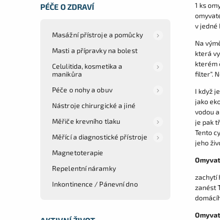
1 ks omy
PÉČE O ZDRAVÍ
omyvate
v jedné 
Masážní přístroje a pomůcky
Na výmě
Masti a přípravky na bolest
která vy
kterém č
Celulitida, kosmetika a
manikůra
filter“.
Péče o nohy a obuv
I když j
jako eko
Nástroje chirurgické a jiné
vodou a 
Měřiče krevního tlaku
je pak t
Tento c
Měřící a diagnostické přístroje
jeho živ
Magnetoterapie
Omyvate
Repelentní náramky
zachytí
Inkontinence / Pánevní dno
zanést T
domácíh
Omyvate