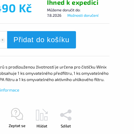
Ihned k expedici
490 Kč
Můžeme doručit do:
7.8.2026
Možnosti doručení
Přidat do košíku
trů s prodlouženou životností je určena pro čističku Winix
obsahuje 1 ks omyvatelného předfiltru, 1 ks omyvatelného
A filtru a 1 ks omyvatelného aktivního uhlíkového filtru.
í informace
Zeptat se
Hlídat
Sdílet