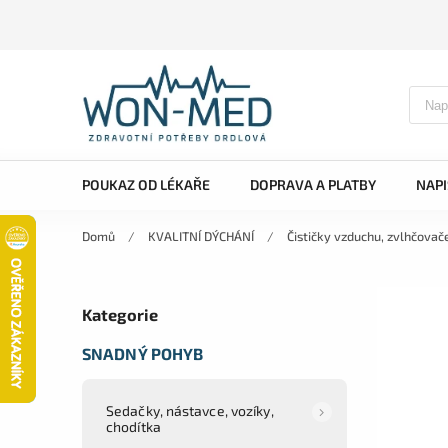
POUKAZ OD LÉKAŘE
DOPRAVA A PLATBY
NAP
Domů
/
KVALITNÍ DÝCHÁNÍ
/
Čističky vzduchu, zvlhčovač
Kategorie
SNADNÝ POHYB
Sedačky, nástavce, vozíky,
chodítka