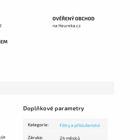
OVĚŘENÝ OBCHOD
č
na Heureka.cz
REM
Doplňkové parametry
Kategorie
:
Filtry a příslušenství
uje
Záruka
:
24 měsíců