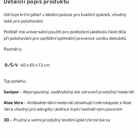
Detailní popis produktu
Udržuje krční páteř v ideální poloze pro kvalitní spánek, vhodný
také pro polohování.
Polštář má universální použití pro podložení jakékoliv části těla
při polohování pro zajištění optimální prevence vzniku dekubitů.
Rozměry:
D/Š/V
40 x 60 x 13 cm
Typ potahu:
Sanipur -
Nepropustný, voděodolný ale zároveň prodyšný materiál
Aloe Vera -
Antibakteriální materiál obsahující mikrokapsle s Aloe
Vera vhodný pro alergiky i jedince trpící nadměrným pocením
3D -
Pružný a velmi prodyšný textilní úplet černé barvy