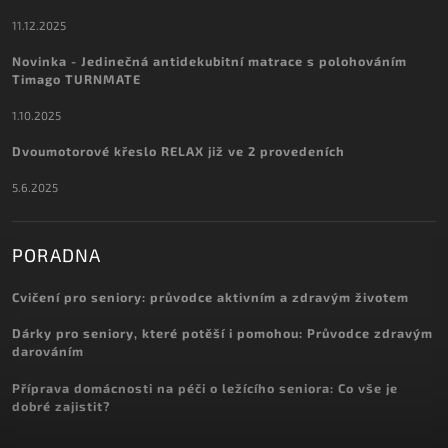
11.12.2025
Novinka - Jedinečná antidekubitní matrace s polohováním
Timago TURNMATE
1.10.2025
Dvoumotorové křeslo RELAX již ve 2 provedeních
5.6.2025
PORADNA
Cvičení pro seniory: průvodce aktivním a zdravým životem
Dárky pro seniory, které potěší i pomohou: Průvodce zdravým
darováním
Příprava domácnosti na péči o ležícího seniora: Co vše je
dobré zajistit?