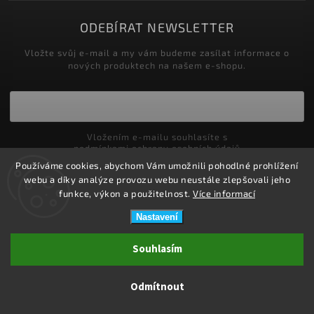
ODEBÍRAT NEWSLETTER
Vložte svůj e-mail a my vám budeme zasílat informace o
nových produktech na našem e-shopu.
Vložením e-mailu souhlasíte s
podmínkami ochrany osobních údajů
Používáme cookies, abychom Vám umožnili pohodlné prohlížení
Přihlásit se
webu a díky analýze provozu webu neustále zlepšovali jeho
funkce, výkon a použitelnost.
Více informací
Nastavení
Copyright 2026
ZDRAVOTNÍ POTŘEBY DRDLOVÁ
. Všechna práva
Souhlasím
vyhrazena.
Upravit nastavení cookies
Odmítnout