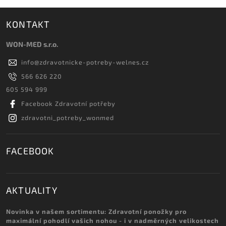
KONTAKT
WON-MED s.r.o.
info
@
zdravotnicke-potreby-welnes.cz
566 626 220
605 594 999
Facebook Zdravotní potřeby
zdravotni_potreby_wonmed
FACEBOOK
AKTUALITY
Novinka v našem sortimentu: Zdravotní ponožky pro
maximální pohodlí vašich nohou - i v nadměrných velikostech