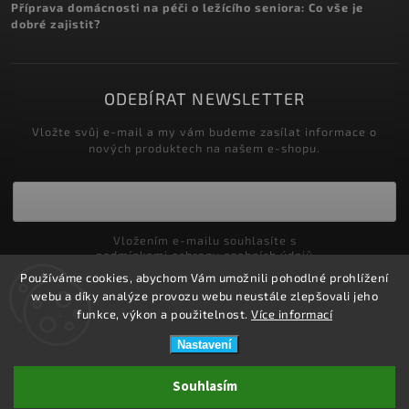
Příprava domácnosti na péči o ležícího seniora: Co vše je
dobré zajistit?
ODEBÍRAT NEWSLETTER
Vložte svůj e-mail a my vám budeme zasílat informace o
nových produktech na našem e-shopu.
Vložením e-mailu souhlasíte s
podmínkami ochrany osobních údajů
Používáme cookies, abychom Vám umožnili pohodlné prohlížení
Přihlásit se
webu a díky analýze provozu webu neustále zlepšovali jeho
funkce, výkon a použitelnost.
Více informací
Nastavení
Copyright 2026
ZDRAVOTNÍ POTŘEBY DRDLOVÁ
. Všechna práva
Souhlasím
vyhrazena.