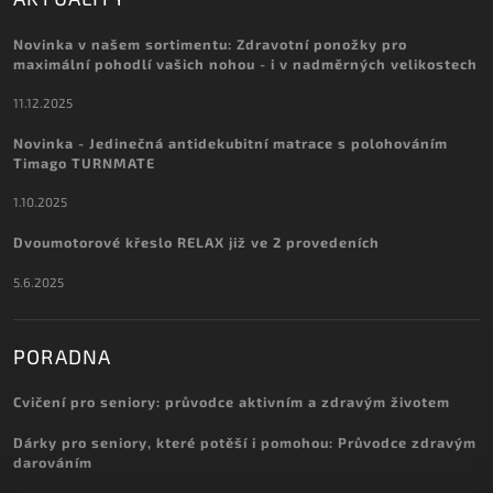
Novinka v našem sortimentu: Zdravotní ponožky pro
maximální pohodlí vašich nohou - i v nadměrných velikostech
11.12.2025
Novinka - Jedinečná antidekubitní matrace s polohováním
Timago TURNMATE
1.10.2025
Dvoumotorové křeslo RELAX již ve 2 provedeních
5.6.2025
PORADNA
Cvičení pro seniory: průvodce aktivním a zdravým životem
Dárky pro seniory, které potěší i pomohou: Průvodce zdravým
darováním