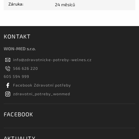
Záruka
:
24 měsíců
KONTAKT
WON-MED s.r.o.
info
@
zdravotnicke-potreby-welnes.cz
566 626 220
605 594 999
Facebook Zdravotní potřeby
zdravotni_potreby_wonmed
FACEBOOK
AKTUALITY