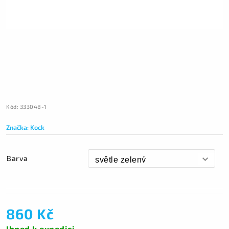
Kód:
333048-1
Značka:
Kock
Barva
860 Kč
Ihned k expedici