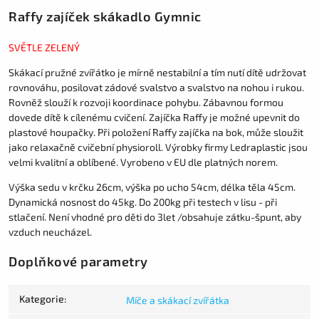
Raffy zajíček skákadlo Gymnic
SVĚTLE ZELENÝ
Skákací pružné zvířátko je mírně nestabilní a tím nutí dítě udržovat
rovnováhu, posilovat zádové svalstvo a svalstvo na nohou i rukou.
Rovněž slouží k rozvoji koordinace pohybu. Zábavnou formou
dovede dítě k cílenému cvičení. Zajíčka Raffy je možné upevnit do
plastové houpačky. Při položení Raffy zajíčka na bok, může sloužit
jako relaxačně cvičební physioroll. Výrobky firmy Ledraplastic jsou
velmi kvalitní a oblíbené. Vyrobeno v EU dle platných norem.
Výška sedu v krčku 26cm, výška po ucho 54cm, délka těla 45cm.
Dynamická nosnost do 45kg. Do 200kg při testech v lisu - při
stlačení. Není vhodné pro děti do 3let /obsahuje zátku-špunt, aby
vzduch neucházel.
Doplňkové parametry
Kategorie
:
Míče a skákací zvířátka