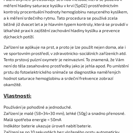
měření hladiny saturace kyslíku v krvi (SpO2) prostřednictvím
kontroly procentuální hodnoty hemoglobinu nasyceného kyslíkem,
a k měření srdečního rytmu. Tato procedura se používá zcela
běžně již dvacet let a je hlavním typem kontroly, která se provádí v
lékařské praxi k zajištění zachování hladiny kyslíku a prevence
dýchacích potíží.
Zařízení se aplikuje na prst, a proto je lze použít nejen doma, ale i
ve sportovním prostředí, v zdravotnicko-sociálních zařízeních atd.
Tento prstový pulzní oxymetr je neinvazivní. To znamená, že Vám
není do těla zasahováno prostředky jako je jehla apod. Po umístění
prstu do fotoelektrického snímače se diagnostika naměřených
hodnot saturace hemoglobinu a srdeční frekvence zobrazí
okamžitě.
Vlastnosti:
Používání je pohodlné a jednoduché.
Zařízení je malé (58×34×30 mm), lehké (50g) a snadno přenosné.
Malá spotřeba energie < 50mA
Indikátor baterie ukazuje úroveň nabití baterie.
Zařízení se po 10 sekundách bez vloženého prstu automaticky