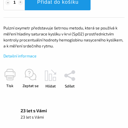
Přidat do košíku
Pulzní oxymetr představuje šetrnou metodu, která se používá k
měření hladiny saturace kyslíku v krvi (SpO2) prostřednictvím
kontroly procentuální hodnoty hemoglobinu nasyceného kyslíkem,
a k měření srdečního rytmu.
Detailní informace
Tisk
Zeptat se
Hlídat
Sdílet
23 let s Vámi
23 let s Vámi