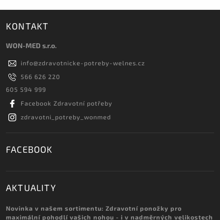
KONTAKT
WON-MED s.r.o.
info
@
zdravotnicke-potreby-welnes.cz
566 626 220
605 594 999
Facebook Zdravotní potřeby
zdravotni_potreby_wonmed
FACEBOOK
AKTUALITY
Novinka v našem sortimentu: Zdravotní ponožky pro
maximální pohodlí vašich nohou - i v nadměrných velikostech