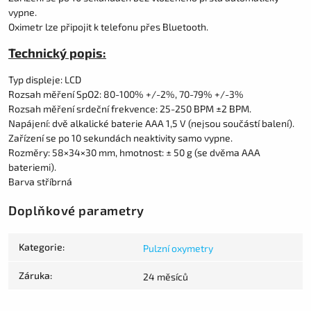
vypne.
Oximetr lze připojit k telefonu přes Bluetooth.
Technický popis:
Typ displeje: LCD
Rozsah měření SpO2: 80-100% +/-2%, 70-79% +/-3%
Rozsah měření srdeční frekvence: 25-250 BPM ±2 BPM.
Napájení: dvě alkalické baterie AAA 1,5 V (nejsou součástí balení).
Zařízení se po 10 sekundách neaktivity samo vypne.
Rozměry: 58×34×30 mm, hmotnost: ± 50 g (se dvěma AAA
bateriemi).
Barva stříbrná
Doplňkové parametry
Kategorie
:
Pulzní oxymetry
Záruka
:
24 měsíců