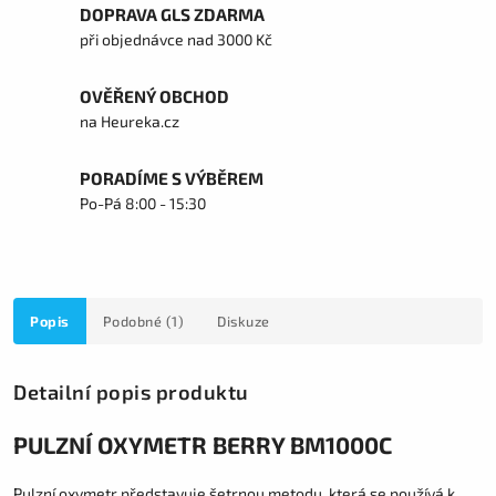
DOPRAVA GLS ZDARMA
při objednávce nad 3000 Kč
OVĚŘENÝ OBCHOD
na Heureka.cz
PORADÍME S VÝBĚREM
Po-Pá 8:00 - 15:30
Popis
Podobné (1)
Diskuze
Detailní popis produktu
PULZNÍ OXYMETR BERRY BM1000C
Pulzní oxymetr představuje šetrnou metodu, která se používá k