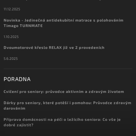
11.12.2025
Novinka - Jedinečná antidekubitní matrace s polohováním
Timago TURNMATE
1.10.2025
Dvoumotorové křeslo RELAX již ve 2 provedeních
5.6.2025
PORADNA
Cvičení pro seniory: průvodce aktivním a zdravým životem
Dárky pro seniory, které potěší i pomohou: Průvodce zdravým
darováním
Příprava domácnosti na péči o ležícího seniora: Co vše je
dobré zajistit?