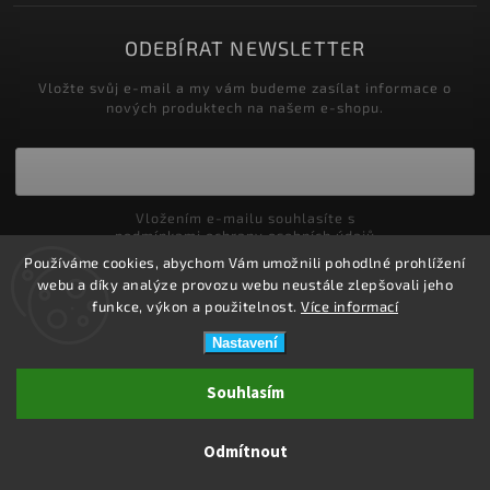
ODEBÍRAT NEWSLETTER
Vložte svůj e-mail a my vám budeme zasílat informace o
nových produktech na našem e-shopu.
Vložením e-mailu souhlasíte s
podmínkami ochrany osobních údajů
Používáme cookies, abychom Vám umožnili pohodlné prohlížení
Přihlásit se
webu a díky analýze provozu webu neustále zlepšovali jeho
funkce, výkon a použitelnost.
Více informací
Nastavení
Copyright 2026
ZDRAVOTNÍ POTŘEBY DRDLOVÁ
. Všechna práva
Souhlasím
vyhrazena.
Upravit nastavení cookies
Odmítnout