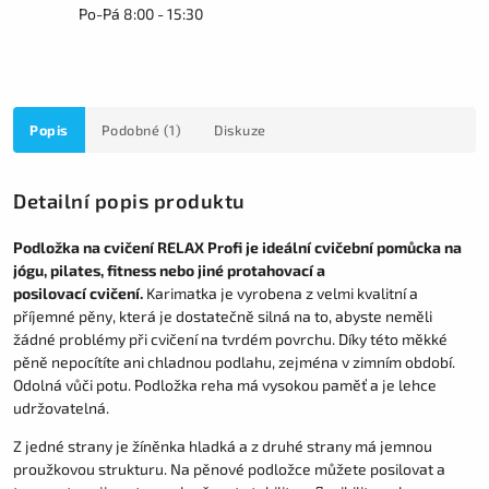
Po-Pá 8:00 - 15:30
Popis
Podobné (1)
Diskuze
Detailní popis produktu
Podložka na cvičení RELAX Profi je ideální cvičební pomůcka na
jógu, pilates, fitness nebo jiné protahovací a
posilovací cvičení.
Karimatka je vyrobena z velmi kvalitní a
příjemné pěny, která je dostatečně silná na to, abyste neměli
žádné problémy při cvičení na tvrdém povrchu. Díky této měkké
pěně nepocítíte ani chladnou podlahu, zejména v zimním období.
Odolná vůči potu. Podložka reha má vysokou paměť a je lehce
udržovatelná.
Z jedné strany je žíněnka hladká a z druhé strany má jemnou
proužkovou strukturu. Na pěnové podložce můžete posilovat a