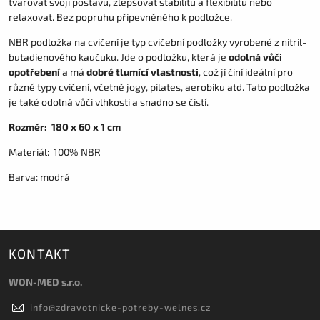
tvarovat svoji postavu, zlepšovat stabilitu a flexibilitu nebo
relaxovat.
Bez popruhu připevněného k podložce.
N
BR podložka na cvičení je typ cvičební podložky vyrobené z nitril-
butadienového
kaučuku. Jde o podložku, která je
odolná vůči
opotřebení
a má
dobré tlumící vlastnosti
, což jí činí ideální pro
různé typy cvičení, včetně jogy, pilates, aerobiku atd. Tato podložka
je také odolná vůči
vlhkosti a snadno se čistí.
Rozměr: 180 x 60 x 1 cm
Materiál: 100% NBR
Barva: modrá
KONTAKT
WON-MED s.r.o.
info
@
zdravotnicke-potreby-welnes.cz