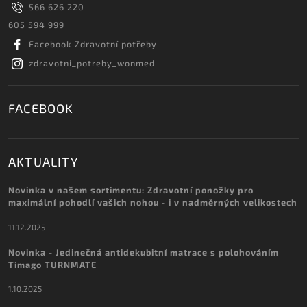
566 626 220
605 594 999
Facebook Zdravotní potřeby
zdravotni_potreby_wonmed
FACEBOOK
AKTUALITY
Novinka v našem sortimentu: Zdravotní ponožky pro
maximální pohodlí vašich nohou - i v nadměrných velikostech
11.12.2025
Novinka - Jedinečná antidekubitní matrace s polohováním
Timago TURNMATE
1.10.2025