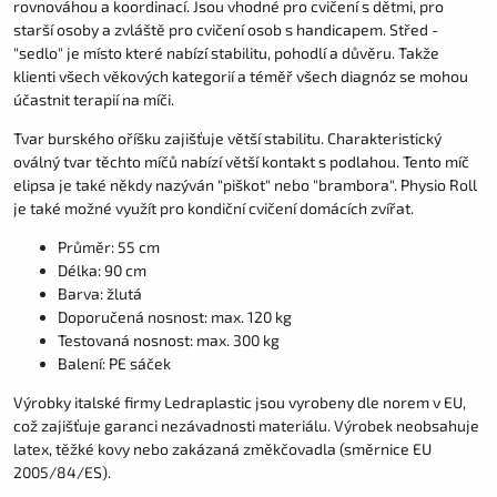
rovnováhou a koordinací. Jsou vhodné pro cvičení s dětmi, pro
starší osoby a zvláště pro cvičení osob s handicapem. Střed -
"sedlo" je místo které nabízí stabilitu, pohodlí a důvěru. Takže
klienti všech věkových kategorií a téměř všech diagnóz se mohou
účastnit terapií na míči.
Tvar burského oříšku zajišťuje větší stabilitu. Charakteristický
oválný tvar těchto míčů nabízí větší kontakt s podlahou. Tento míč
elipsa je také někdy nazýván "piškot" nebo "brambora". Physio Roll
je také možné využít pro kondiční cvičení domácích zvířat.
Průměr: 55 cm
Délka: 90 cm
Barva: žlutá
Doporučená nosnost: max. 120 kg
Testovaná nosnost: max. 300 kg
Balení: PE sáček
Výrobky italské firmy Ledraplastic jsou vyrobeny dle norem v EU,
což zajišťuje garanci nezávadnosti materiálu. Výrobek neobsahuje
latex, těžké kovy nebo zakázaná změkčovadla (směrnice EU
2005/84/ES).