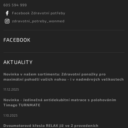
605 594 999
Facebook Zdravotní potřeby
zdravotni_potreby_wonmed
FACEBOOK
AKTUALITY
Novinka v našem sortimentu: Zdravotní ponožky pro
maximální pohodlí vašich nohou - i v nadměrných velikostech
11.12.2025
Novinka - Jedinečná antidekubitní matrace s polohováním
Timago TURNMATE
1.10.2025
Dvoumotorové křeslo RELAX již ve 2 provedeních