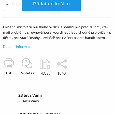
Přidat do košíku
Cvičební míč tvaru burského oříšku je ideální pro práci s lidmi, kteří
mají problémy s rovnováhou a koordinací, jsou vhodné pro cvičení s
dětmi, pro starší osoby a zvláště pro cvičení osob s handicapem.
Detailní informace
Tisk
Zeptat se
Hlídat
Sdílet
23 let s Vámi
23 let s Vámi