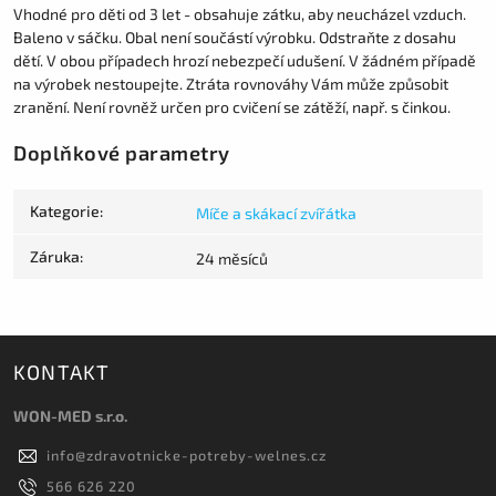
Vhodné pro děti od 3 let - obsahuje zátku, aby neucházel vzduch.
Baleno v sáčku. Obal není součástí výrobku. Odstraňte z dosahu
dětí. V obou případech hrozí nebezpečí udušení. V žádném případě
na výrobek nestoupejte. Ztráta rovnováhy Vám může způsobit
zranění. Není rovněž určen pro cvičení se zátěží, např. s činkou.
Doplňkové parametry
Kategorie
:
Míče a skákací zvířátka
Záruka
:
24 měsíců
KONTAKT
WON-MED s.r.o.
info
@
zdravotnicke-potreby-welnes.cz
566 626 220