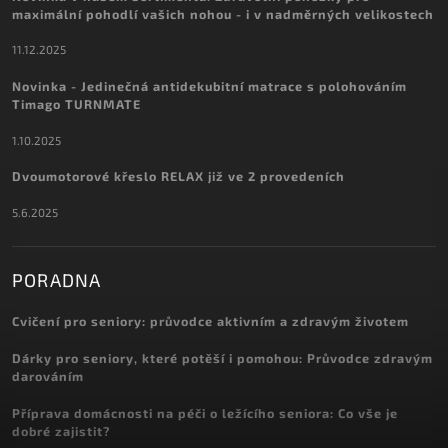
maximální pohodlí vašich nohou - i v nadměrných velikostech
11.12.2025
Novinka - Jedinečná antidekubitní matrace s polohováním
Timago TURNMATE
1.10.2025
Dvoumotorové křeslo RELAX již ve 2 provedeních
5.6.2025
PORADNA
Cvičení pro seniory: průvodce aktivním a zdravým životem
Dárky pro seniory, které potěší i pomohou: Průvodce zdravým
darováním
Příprava domácnosti na péči o ležícího seniora: Co vše je
dobré zajistit?