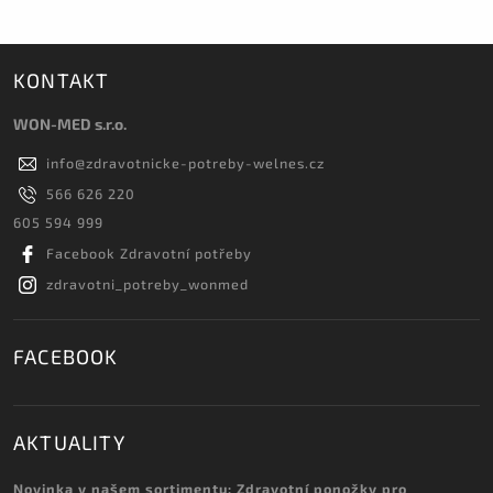
KONTAKT
WON-MED s.r.o.
info
@
zdravotnicke-potreby-welnes.cz
566 626 220
605 594 999
Facebook Zdravotní potřeby
zdravotni_potreby_wonmed
FACEBOOK
AKTUALITY
Novinka v našem sortimentu: Zdravotní ponožky pro