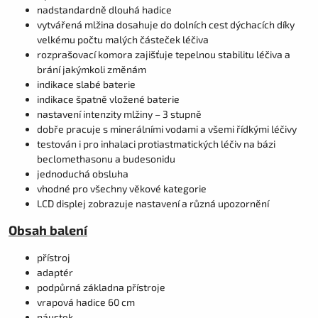
nadstandardně dlouhá hadice
vytvářená mlžina dosahuje do dolních cest dýchacích díky
velkému počtu malých částeček léčiva
rozprašovací komora zajišťuje tepelnou stabilitu léčiva a
brání jakýmkoli změnám
indikace slabé baterie
indikace špatně vložené baterie
nastavení intenzity mlžiny – 3 stupně
dobře pracuje s minerálními vodami a všemi řídkými léčivy
testován i pro inhalaci protiastmatických léčiv na bázi
beclomethasonu a budesonidu
jednoduchá obsluha
vhodné pro všechny věkové kategorie
LCD displej zobrazuje nastavení a různá upozornění
Obsah balení
přístroj
adaptér
podpůrná základna přístroje
vrapová hadice 60 cm
náustek