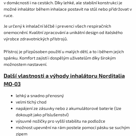
v domácnosti i na cestách. Díky lehké, ale stabilní konstrukci je
možné inhalátor během inhalace postavit na stůl nebo přidržovat v
ruce.
Je určený k inhalační léčbě i prevenci všech respiračních
onemocnění. Kvalitní zpracování a unikátní design od italského
výrobce zdravotnických přístrojů.
Přístroj je přizpůsoben použití u malých dětí, a to i během jejich
spánku. Komfort zajistí i dospělým uživatelům díky širokým
možnostem nastavení.
Další vlastnosti a výhody inhalátoru Norditalia
MO-03
lehký a snadno přenosný
velmi tichý chod
napájení ze zásuvky nebo z akumulátorové baterie (lze
dokoupit jako příslušenství)
výsuvné nožičky pro vyšší stabilitu na podložce
možnost upevnění na rám postele pomocí pásku se suchým
zipem