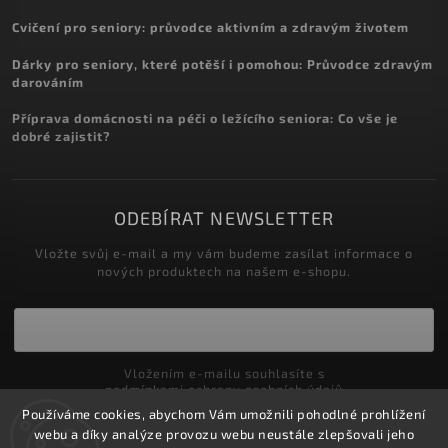
Cvičení pro seniory: průvodce aktivním a zdravým životem
Dárky pro seniory, které potěší i pomohou: Průvodce zdravým
darováním
Příprava domácnosti na péči o ležícího seniora: Co vše je
dobré zajistit?
ODEBÍRAT NEWSLETTER
Vložte svůj e-mail a my vám budeme zasílat informace o
nových produktech na našem e-shopu.
Vložením e-mailu souhlasíte s
podmínkami ochrany osobních údajů
Používáme cookies, abychom Vám umožnili pohodlné prohlížení
Přihlásit se
webu a díky analýze provozu webu neustále zlepšovali jeho