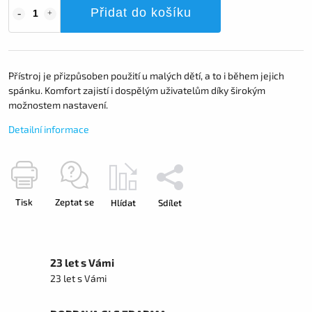
Přidat do košíku
Přístroj je přizpůsoben použití u malých dětí, a to i během jejich
spánku. Komfort zajistí i dospělým uživatelům díky širokým
možnostem nastavení.
Detailní informace
Tisk
Zeptat se
Hlídat
Sdílet
23 let s Vámi
23 let s Vámi