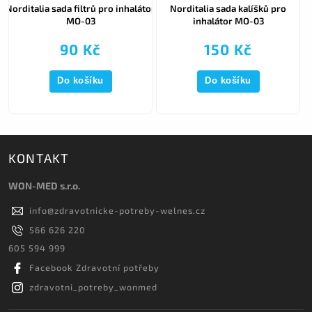
ie
Norditalia sada filtrů pro inhalátor
Norditalia sada kalíšků pro
N
MO-03
inhalátor MO-03
90 Kč
150 Kč
Do košíku
Do košíku
KONTAKT
WON-MED s.r.o.
info
@
zdravotnicke-potreby-welnes.cz
566 626 220
605 594 999
Facebook Zdravotní potřeby
zdravotni_potreby_wonmed