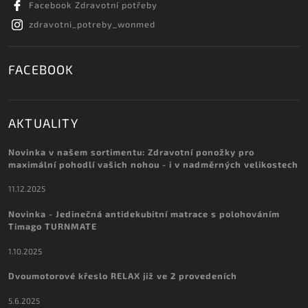
Facebook Zdravotní potřeby
zdravotni_potreby_wonmed
FACEBOOK
AKTUALITY
Novinka v našem sortimentu: Zdravotní ponožky pro
maximální pohodlí vašich nohou - i v nadměrných velikostech
11.12.2025
Novinka - Jedinečná antidekubitní matrace s polohováním
Timago TURNMATE
1.10.2025
Dvoumotorové křeslo RELAX již ve 2 provedeních
5.6.2025