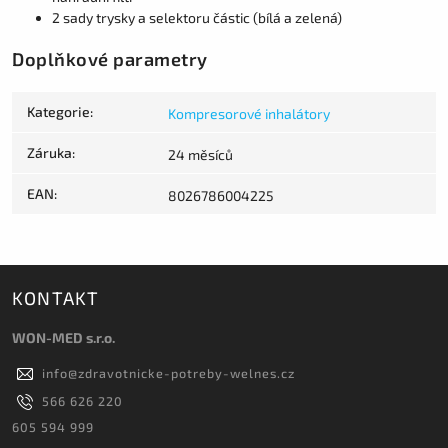
2 sady trysky a selektoru částic (bílá a zelená)
Doplňkové parametry
Kategorie
:
Kompresorové inhalátory
Záruka
:
24 měsíců
EAN
:
8026786004225
KONTAKT
WON-MED s.r.o.
info
@
zdravotnicke-potreby-welnes.cz
566 626 220
605 594 999