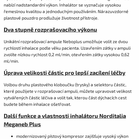
nabízí nadstandardní výkon. Inhalátor se vyznačuje vysokou
řemeslnou kvalitou a jednoduchým používáním. Nárazuvzdorné
plastové pouzdro prodlužuje životnost přístroje.
Dva stupně rozprašovacího výkonu
Unikátní rozprašovací ampule Neboplus umožňuje volit ze dvou
rychlostí inhalace podle věku pacienta. Uzavřením zátky v ampuli
zvolíte nízkou rychlost 0,2 ml/min, otevřením zátky vysokou 0,62
ml/min.
Úprava velikosti částic pro lepší zacílení léčby
Volbou druhu plastového kloboučku (trysky) a selektoru částic,
které použijete v rozprašovací ampuli, můžete upravovat velikost
vytvářených částic léčiva a volit tak, kterou část dýchacích cest
budete během inhalace ošetřovat.
Další funkce a vlastnosti inhalátoru Norditalia
Meganeb Plus
modernizovaný pístový kompresor zajišťuje vysoký výkon