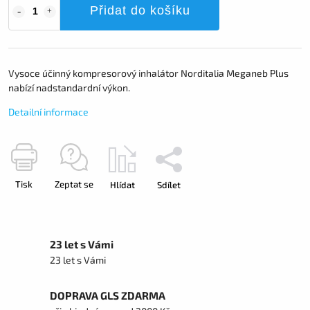
Přidat do košíku
Vysoce účinný kompresorový inhalátor Norditalia Meganeb Plus
nabízí nadstandardní výkon.
Detailní informace
Tisk
Zeptat se
Hlídat
Sdílet
23 let s Vámi
23 let s Vámi
DOPRAVA GLS ZDARMA