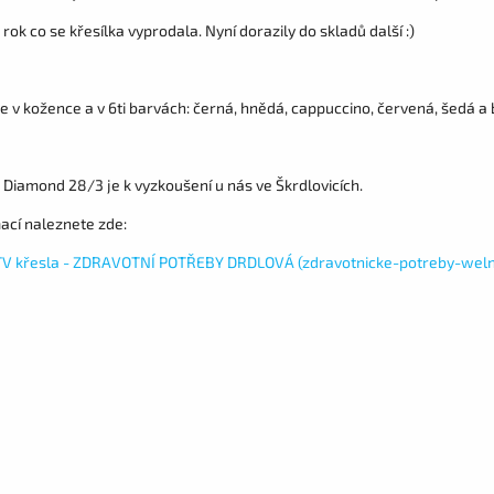
 rok co se křesílka vyprodala. Nyní dorazily do skladů další :)
e v kožence a v 6ti barvách: černá, hnědá, cappuccino, červená, šedá a
Diamond 28/3 je k vyzkoušení u nás ve Škrdlovicích.
ací naleznete zde:
TV křesla - ZDRAVOTNÍ POTŘEBY DRDLOVÁ (zdravotnicke-potreby-weln