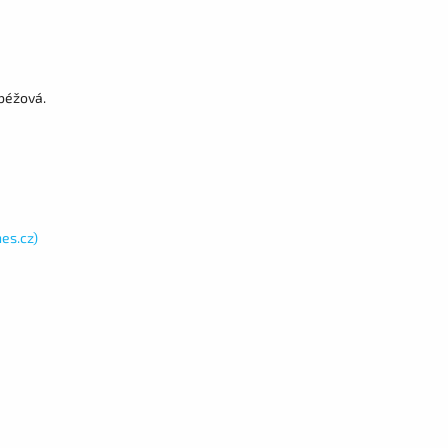
 béžová.
es.cz)