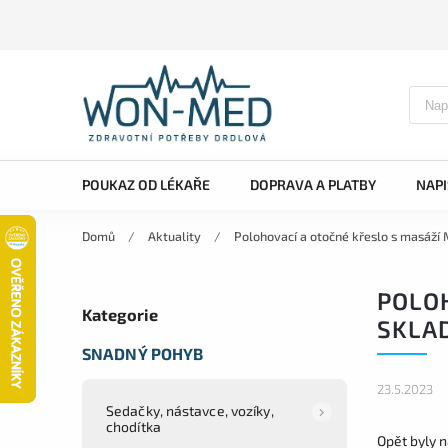
POUKAZ OD LÉKAŘE
DOPRAVA A PLATBY
NAP
Domů
/
Aktuality
/
Polohovací a otočné křeslo s masáž
POLOH
Kategorie
SKLA
SNADNÝ POHYB
23.5.2023
Sedačky, nástavce, vozíky,
chodítka
Opět byly 