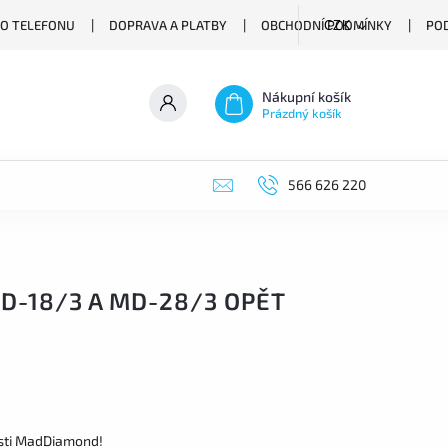
O TELEFONU
DOPRAVA A PLATBY
OBCHODNÍ PODMÍNKY
PO
CZK
Nákupní košík
Prázdný košík
566 626 220
D-18/3 A MD-28/3 OPĚT
osti MadDiamond!