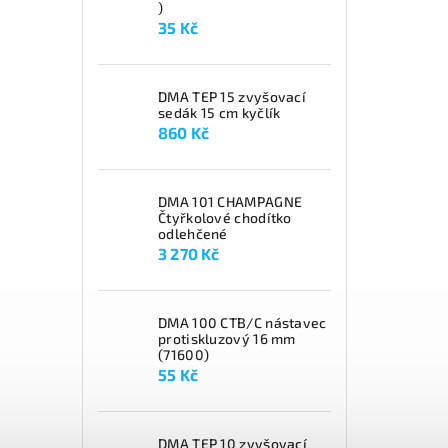
)
35 Kč
DMA TEP 15 zvyšovací
sedák 15 cm kyčlík
860 Kč
DMA 101 CHAMPAGNE
Čtyřkolové chodítko
odlehčené
3 270 Kč
DMA 100 CTB/C nástavec
protiskluzový 16 mm
(71600)
55 Kč
DMA TEP 10 zvyšovací