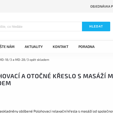
OBJEDNÁVKA P
HLEDAT
IŠTE NÁM
AKTUALITY
KONTAKT
PORADNA
í MD-18/3 a MD-28/3 opět skladem
OVACÍ A OTOČNÉ KŘESLO S MASÁŽÍ M
DEM
naskladněny oblíbené Polohovací relaxační křesla s masáží od společn