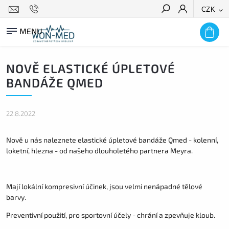
CZK
HLEDAT
NOVĚ ELASTICKÉ ÚPLETOVÉ
BANDÁŽE QMED
22.8.2022
Nově u nás naleznete elastické úpletové bandáže Qmed - kolenní,
loketní, hlezna - od našeho dlouholetého partnera Meyra.
Mají lokální kompresivní účinek, jsou velmi nenápadné tělové
barvy.
Preventivní použití, pro sportovní účely - chrání a zpevňuje kloub.