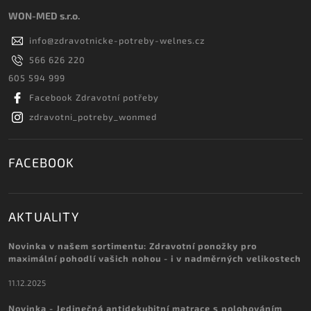
WON-MED s.r.o.
info
@
zdravotnicke-potreby-welnes.cz
566 626 220
605 594 999
Facebook Zdravotní potřeby
zdravotni_potreby_wonmed
FACEBOOK
AKTUALITY
Novinka v našem sortimentu: Zdravotní ponožky pro
maximální pohodlí vašich nohou - i v nadměrných velikostech
11.12.2025
Novinka - Jedinečná antidekubitní matrace s polohováním