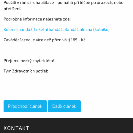
Použití v rámci rehabilitace - pomáhá při léčbě po úrazech, nebo
přetížení.
Podrobné informace naleznete zde:
Kolenní bandáž
,
Loketní bandáž
,
Bandáž hlezna (kotníku)
Zaváděcí cena je více než příznivá ;) 165,- Kč
Přejeme hezký zbytek léta!
Tým Zdravotních potřeb
Předchozí článek
Další článek
KONTAKT