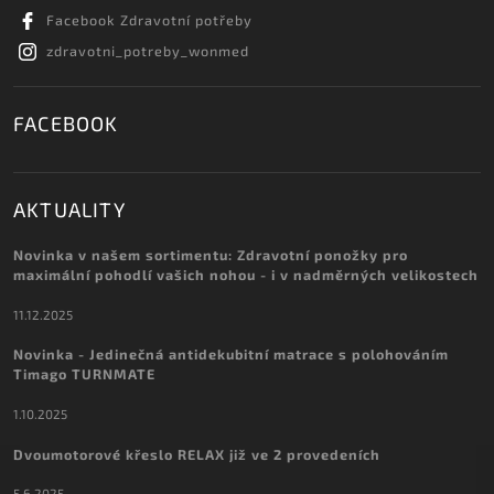
Facebook Zdravotní potřeby
zdravotni_potreby_wonmed
FACEBOOK
AKTUALITY
Novinka v našem sortimentu: Zdravotní ponožky pro
maximální pohodlí vašich nohou - i v nadměrných velikostech
11.12.2025
Novinka - Jedinečná antidekubitní matrace s polohováním
Timago TURNMATE
1.10.2025
Dvoumotorové křeslo RELAX již ve 2 provedeních
5.6.2025