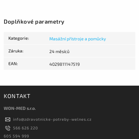
Doplňkové parametry
Kategorie
:
Masážní přístroje a pomůcky
Záruka
:
24 měsíců
EAN
:
4029811147519
KONTAKT
WON-MED s.r.o.
info
@
zdravotnicke-potreby-welnes.cz
566 626 220
605 594 999