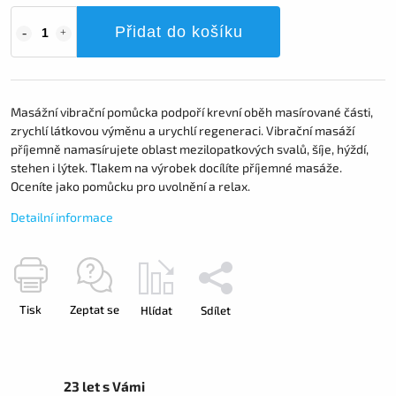
Přidat do košíku
Masážní vibrační pomůcka podpoří krevní oběh masírované části,
zrychlí látkovou výměnu a urychlí regeneraci. Vibrační masáží
příjemně namasírujete oblast mezilopatkových svalů, šíje, hýždí,
stehen i lýtek. Tlakem na výrobek docílíte příjemné masáže.
Oceníte jako pomůcku pro uvolnění a relax.
Detailní informace
Tisk
Zeptat se
Hlídat
Sdílet
23 let s Vámi