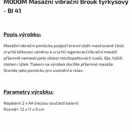
MODOM Masážní vibrační Brouk tyrkysový
- BI 41
Popis výrobku:
Masážní vibrační pomůcka podpoří krevní oběh masírované části,
zrychlí látkovou výměnu a urychlí regeneraci.Vibrační masáží
příjemně namasírujete oblast mezilopatkových svalů, šíje, hýždí,
stehen i lýtek. Tlakem na výrobek docílíte příjemné masáže.
Oceníte jako pomůcku pro uvolnění a relax.
Parametry výrobku:
Napájení: 2 x AA (nejsou součástí balení)
Rozměr: 12 x 11 x 9 cm