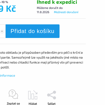
Ihned k expedici
–10 %
9 Kč
Můžeme doručit do:
11.8.2026
Možnosti doručení
Přidat do košíku
oto obkladu je přizpůsoben především pro péči o krční a
partie. Samozřejmě lze využít na jakékoliv jiné místo na
hřívací nebo chladící funkce mají příznivý vliv při prevenci
potíží.
í informace
Zeptat se
Hlídat
Sdílet