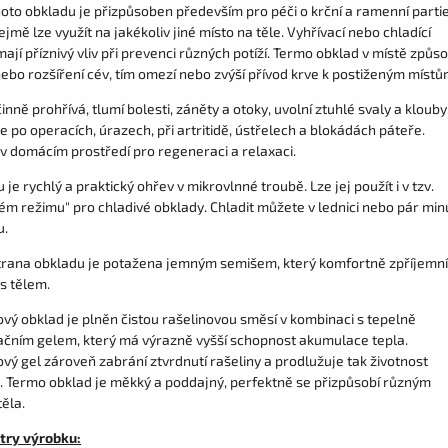
hoto obkladu je přizpůsoben především pro péči o krční a ramenní partie
mě lze využít na jakékoliv jiné místo na těle. Vyhřívací nebo chladící
ají příznivý vliv při prevenci různých potíží. Termo obklad v místě způso
ebo rozšíření cév, tím omezí nebo zvýší přívod krve k postiženým místů
inně prohřívá, tlumí bolesti, záněty a otoky, uvolní ztuhlé svaly a klouby
e po operacích, úrazech, při artritidě, ústřelech a blokádách páteře.
 v domácím prostředí pro regeneraci a relaxaci.
je rychlý a praktický ohřev v mikrovlnné troubě. Lze jej použít i v tzv.
ém režimu" pro chladivé obklady. Chladit můžete v lednici nebo pár min
u.
trana obkladu je potažena jemným semišem, který komfortně zpříjemní
s tělem.
ový obklad je plněn čistou rašelinovou směsí v kombinaci s tepelně
čním gelem, který má výrazně vyšší schopnost akumulace tepla.
vý gel zároveň zabrání ztvrdnutí rašeliny a prodlužuje tak životnost
. Termo obklad je měkký a poddajný, perfektně se přizpůsobí různým
těla.
try výrobku: