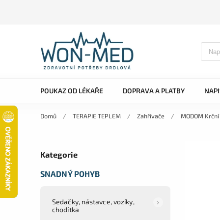
POUKAZ OD LÉKAŘE
DOPRAVA A PLATBY
NAP
Domů
/
TERAPIE TEPLEM
/
Zahřívače
/
MODOM Krční 
Kategorie
SNADNÝ POHYB
Sedačky, nástavce, vozíky,
chodítka