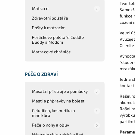
Tvar to
Matrace
Samozřej
funkce m
Zdravotní polštáře
zúžení n
Rošty k matracím
Velmi úč
Perličkové polštáře Cuddle
Využijet
Buddy a Modom
Oceníte
Matracové chrániče
Výhodou 
"studen
mrazák
PÉČE O ZDRAVÍ
Jedna s
kontakt 
Masážní přístroje a pomůcky
Rašelin
Masti a přípravky na bolest
akumula
Rašelino
Celulitida, kosmetika a
výrobku
manikůra
partiím 
Péče o nohy a obuv
Parame
Nástroje chirurgické a jiné