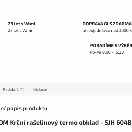
23 let s Vámi
DOPRAVA GLS ZDARMA
23 let s Vámi
při objednávce nad 3000 K
PORADÍME S VÝBĚ
Po-Pá 8:00 - 15:30
Podobné (1)
Diskuze
lní popis produktu
M Krční rašelinový termo obklad - SJH 604B