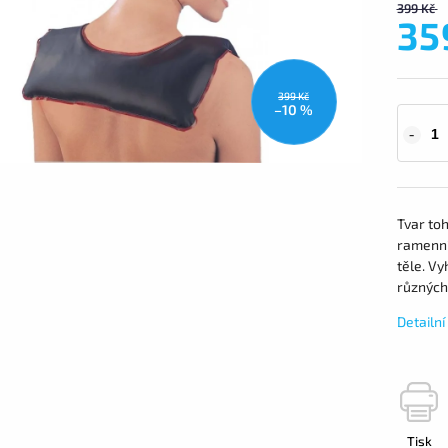
399 Kč
35
399 Kč
–10 %
Tvar toh
ramenní 
těle. Vy
různých 
Detailn
Tisk