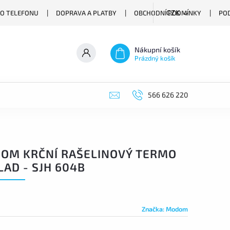
O TELEFONU
DOPRAVA A PLATBY
OBCHODNÍ PODMÍNKY
PO
CZK
Nákupní košík
Prázdný košík
566 626 220
OM KRČNÍ RAŠELINOVÝ TERMO
AD - SJH 604B
Značka:
Modom