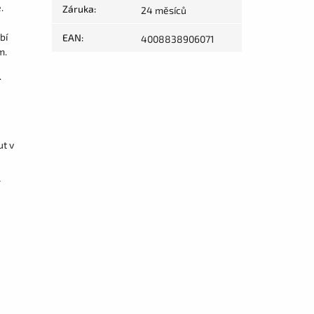
.
Záruka
:
24 měsíců
bí
EAN
:
4008838906071
m.
.
ut v