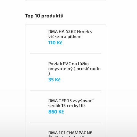
Top 10 produktů
DMA HA 4262 Hrnek s
víčkem a pítkem
110 Kč
Povlak PVC na lůžko
omyvatelný ( prostěradlo
)
35 Kč
DMA TEP 15 zvyšovací
sedák 15 cm kyčlík
860 Kč
DMA 101 CHAMPAGNE