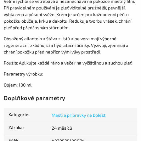
Velmi rychle se vstřebává a nezanechává na pokožce mastný film.
Při pravidelném používání je pleť viditelně pružnější, pevnější,
vyhlazená a působí svěže. Krém je určen pro každodenní péči o
pokožku obličeje, krku a dekoltu. Redukuje tvorbu vrásek, chrání
pleť před předčasným stárnutím.
Obsažený allantoin a šťáva z listů aloe vera mají výborné
regenerační, zklidňující a hydratační účinky. Vyživují, zjemňují a
chrání pokožku před nepříznivými vlivy prostředí.
Použití: Aplikujte každé ráno a večer na vyčištěnou a suchou pleť.
Parametry výrobku:
Objem: 100 ml
Doplňkové parametry
Kategorie
:
Masti a přípravky na bolest
Záruka
:
24 měsíců
EAN
:
4039525108874