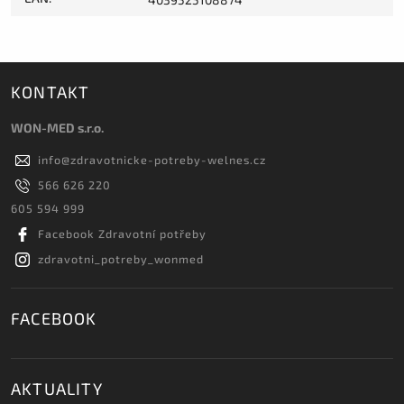
KONTAKT
WON-MED s.r.o.
info
@
zdravotnicke-potreby-welnes.cz
566 626 220
605 594 999
Facebook Zdravotní potřeby
zdravotni_potreby_wonmed
FACEBOOK
AKTUALITY