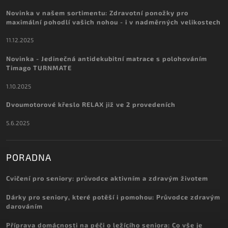
Novinka v našem sortimentu: Zdravotní ponožky pro
maximální pohodlí vašich nohou - i v nadměrných velikostech
11.12.2025
Novinka - Jedinečná antidekubitní matrace s polohováním
Timago TURNMATE
1.10.2025
Dvoumotorové křeslo RELAX již ve 2 provedeních
5.6.2025
PORADNA
Cvičení pro seniory: průvodce aktivním a zdravým životem
Dárky pro seniory, které potěší i pomohou: Průvodce zdravým
darováním
Příprava domácnosti na péči o ležícího seniora: Co vše je