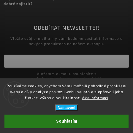
dobré zajistit?
ODEBÍRAT NEWSLETTER
Vložte svůj e-mail a my vám budeme zasílat informace o
nových produktech na našem e-shopu.
Vložením e-mailu souhlasíte s
podmínkami ochrany osobních údajů
Používáme cookies, abychom Vám umožnili pohodlné prohlížení
Přihlásit se
webu a díky analýze provozu webu neustále zlepšovali jeho
funkce, výkon a použitelnost.
Více informací
Nastavení
Copyright 2026
ZDRAVOTNÍ POTŘEBY DRDLOVÁ
. Všechna práva
Souhlasím
vyhrazena.