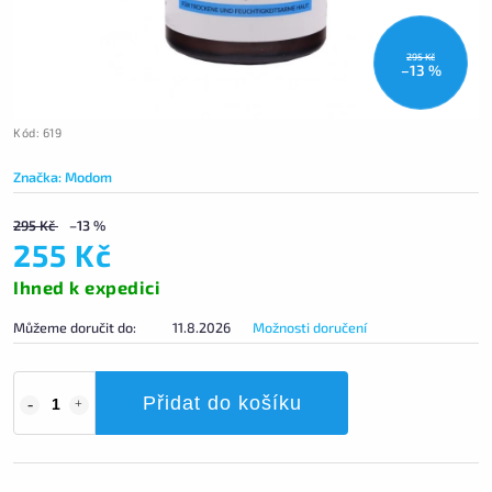
295 Kč
–13 %
Kód:
619
Značka:
Modom
295 Kč
–13 %
255 Kč
Ihned k expedici
Můžeme doručit do:
11.8.2026
Možnosti doručení
Přidat do košíku