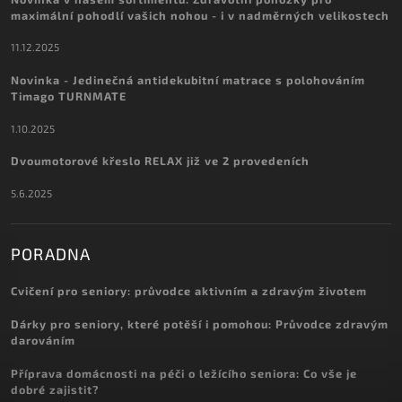
maximální pohodlí vašich nohou - i v nadměrných velikostech
11.12.2025
Novinka - Jedinečná antidekubitní matrace s polohováním
Timago TURNMATE
1.10.2025
Dvoumotorové křeslo RELAX již ve 2 provedeních
5.6.2025
PORADNA
Cvičení pro seniory: průvodce aktivním a zdravým životem
Dárky pro seniory, které potěší i pomohou: Průvodce zdravým
darováním
Příprava domácnosti na péči o ležícího seniora: Co vše je
dobré zajistit?