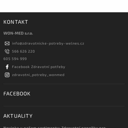
KONTAKT
WON-MED s.r.o.
info
@
zdravotnicke-potreby-welnes.cz
566 626 220
605 594 999
Facebook Zdravotní potřeby
zdravotni_potreby_wonmed
FACEBOOK
AKTUALITY
Novinka v našem sortimentu: Zdravotní ponožky pro