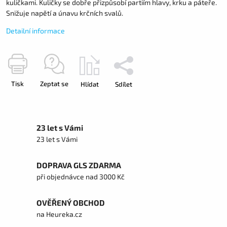
kuličkami. Kuličky se dobře přizpůsobí partiím hlavy, krku a páteře.
Snižuje napětí a únavu krčních svalů.
Detailní informace
Tisk
Zeptat se
Hlídat
Sdílet
23 let s Vámi
23 let s Vámi
DOPRAVA GLS ZDARMA
při objednávce nad 3000 Kč
OVĚŘENÝ OBCHOD
na Heureka.cz