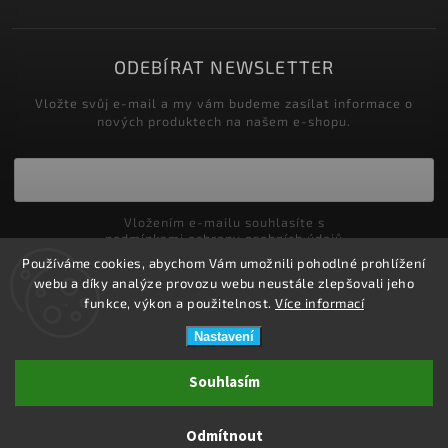
ODEBÍRAT NEWSLETTER
Vložte svůj e-mail a my vám budeme zasílat informace o
nových produktech na našem e-shopu.
Vložením e-mailu souhlasíte s
podmínkami ochrany osobních údajů
Používáme cookies, abychom Vám umožnili pohodlné prohlížení
Přihlásit se
webu a díky analýze provozu webu neustále zlepšovali jeho
funkce, výkon a použitelnost.
Více informací
Nastavení
Copyright 2026
ZDRAVOTNÍ POTŘEBY DRDLOVÁ
. Všechna práva
Souhlasím
vyhrazena.
Upravit nastavení cookies
Odmítnout