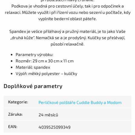
Podkova je vhodná pro cestovní účely, tak i pro odpočinek a
relaxaci. Můžete využít i při řízení vozu nebo sezení u počítače, kdy
vyplníte bederní oblast páteře.
Spandex je velice přiléhavý a pružný materiál, je to jako Vaše
„druhá kůže“. Nemačká se a je prodyšný. Kuličky se přelévají,
působí relaxačně.
Parametry výrobku:
Rozměr: 29 cm x 30 cm x 11 cm
Materiál: spandex
Výplň: měkký polyester – kuličky
Doplňkové parametry
Kategorie
:
Perličkové polštáře Cuddle Buddy a Modom
Záruka
:
24 měsíců
EAN
:
4039525099349