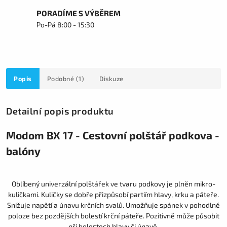
PORADÍME S VÝBĚREM
Po-Pá 8:00 - 15:30
Popis
Podobné (1)
Diskuze
Detailní popis produktu
Modom BX 17 - Cestovní polštář podkova -
balóny
Oblíbený univerzální polštářek ve tvaru podkovy je plněn mikro-
kuličkami. Kuličky se dobře přizpůsobí partiím hlavy, krku a páteře.
Snižuje napětí a únavu krčních svalů. Umožňuje spánek v pohodlné
poloze bez pozdějších bolestí krční páteře. Pozitivně může působit
při bolestech hlavy či únavě.