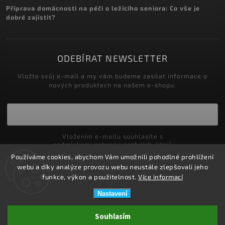
Příprava domácnosti na péči o ležícího seniora: Co vše je
dobré zajistit?
ODEBÍRAT NEWSLETTER
Vložte svůj e-mail a my vám budeme zasílat informace o
nových produktech na našem e-shopu.
Vložením e-mailu souhlasíte s
podmínkami ochrany osobních údajů
Používáme cookies, abychom Vám umožnili pohodlné prohlížení
Přihlásit se
webu a díky analýze provozu webu neustále zlepšovali jeho
funkce, výkon a použitelnost.
Více informací
Nastavení
Copyright 2026
ZDRAVOTNÍ POTŘEBY DRDLOVÁ
. Všechna práva
Souhlasím
vyhrazena.