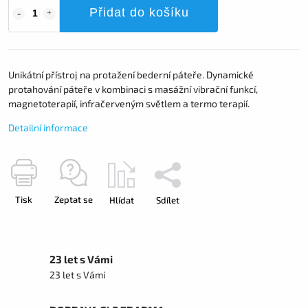
Přidat do košíku
Unikátní přístroj na protažení bederní páteře. Dynamické
protahování páteře v kombinaci s masážní vibrační funkcí,
magnetoterapií, infračerveným světlem a termo terapií.
Detailní informace
Tisk
Zeptat se
Hlídat
Sdílet
23 let s Vámi
23 let s Vámi