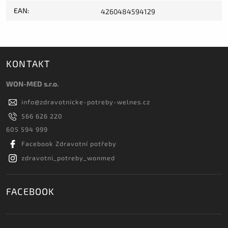
EAN
:
4260484594129
KONTAKT
WON-MED s.r.o.
info
@
zdravotnicke-potreby-welnes.cz
566 626 220
605 594 999
Facebook Zdravotní potřeby
zdravotni_potreby_wonmed
FACEBOOK