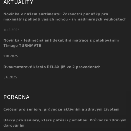
AKTUALITY
Novinka v našem sortimentu: Zdravotní ponožky pro
maximální pohodlí vašich nohou - i v nadměrných velikostech
11.12.2025
Novinka - Jedinečná antidekubitní matrace s polohováním
Timago TURNMATE
1.10.2025
Dvoumotorové křeslo RELAX již ve 2 provedeních
5.6.2025
PORADNA
Cvičení pro seniory: průvodce aktivním a zdravým životem
Dárky pro seniory, které potěší i pomohou: Průvodce zdravým
darováním