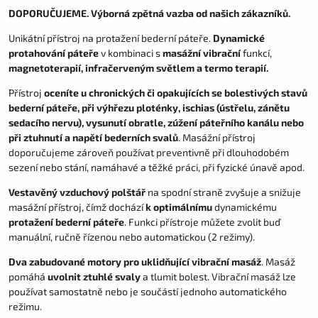
DOPORUČUJEME. Výborná zpětná vazba od našich zákazníků.
Unikátní přístroj na protažení bederní páteře.
Dynamické
protahování páteře
v kombinaci s
masážní vibrační
funkcí,
magnetoterapií, infračerveným světlem a termo terapií.
Přístroj
oceníte u chronických či opakujících se bolestivých stavů
bederní páteře, při výhřezu ploténky, ischias (ústřelu, zánětu
sedacího nervu), vysunutí obratle, zúžení páteřního kanálu nebo
při ztuhnutí a napětí bederních svalů
. Masážní přístroj
doporučujeme zároveň používat preventivně při dlouhodobém
sezení nebo stání, namáhavé a těžké práci, při fyzické únavě apod.
Vestavěný vzduchový polštář
na spodní straně zvyšuje a snižuje
masážní přístroj, čímž dochází
k optimálnímu
dynamickému
protažení bederní páteře
. Funkci přístroje můžete zvolit buď
manuální, ručně řízenou nebo automatickou (2 režimy).
Dva zabudované motory pro uklidňující vibrační masáž
. Masáž
pomáhá
uvolnit ztuhlé svaly
a tlumit bolest. Vibrační masáž lze
používat samostatně nebo je součástí jednoho automatického
režimu.