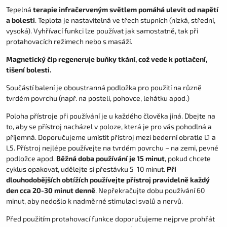
Tepelná
terapie infračerveným světlem pomáhá ulevit od napětí
a bolesti
. Teplota je nastavitelná ve třech stupních (nízká, střední,
vysoká). Vyhřívací funkci lze používat jak samostatně, tak při
protahovacích režimech nebo s masáží.
Magnetický čip regeneruje buňky tkání, což vede k potlačení,
tišení bolesti.
Součástí balení je oboustranná podložka pro použití na různě
tvrdém povrchu (např. na posteli, pohovce, lehátku apod.)
Poloha přístroje při používání je u každého člověka jiná. Dbejte na
to, aby se přístroj nacházel v poloze, která je pro vás pohodlná a
příjemná. Doporučujeme umístit přístroj mezi bederní obratle L1 a
L5. Přístroj nejlépe používejte na tvrdém povrchu – na zemi, pevné
podložce apod.
Běžná doba používání je 15 minut
, pokud chcete
cyklus opakovat, udělejte si přestávku 5-10 minut.
Při
dlouhodobějších obtížích používejte přístroj pravidelně každý
den cca 20-30 minut denně
. Nepřekračujte dobu používání 60
minut, aby nedošlo k nadměrné stimulaci svalů a nervů.
Před použitím protahovací funkce doporučujeme nejprve prohřát