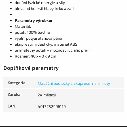
dodání fyzické energie a síly
úleva od bolesti hlavy, krku a zad
Parametry výrobku:
Materiál:
potah: 100% bavlna
výplň: polyuretanová pěna
akupresurní destičky: materiál ABS
Snímatelný potah – možnost ručního praní.
Rozměr: 40 x 40 x 9 cm
Doplňkové parametry
Kategorie
:
Masážní podložky s akupresurními hroty
Záruka
:
24 měsíců
EAN
:
4013252996119