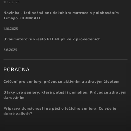
11.12.2025
Novinka - Jedinečná antidekubitní matrace s polohováním
Timago TURNMATE
1.10.2025
Dvoumotorové křeslo RELAX již ve 2 provedeních
5.6.2025
PORADNA
Cvičení pro seniory: průvodce aktivním a zdravým životem
Dárky pro seniory, které potěší i pomohou: Průvodce zdravým
darováním
Příprava domácnosti na péči o ležícího seniora: Co vše je
dobré zajistit?