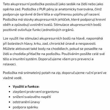
Tato akupresurní podložka poslouží jako sedák na židli nebo jako
opěrka zad. Podložka z PUR pěny je anatomicky tvarována, čímž
podporuje správné držení těla a vzpřímenou polohu při sezení.
Podložka má stovky akupresurních jehliček, které podporují krevní
oběh a způsobují uvolnění svalů. Stimulace akupresurních bodů
pozitivně ovlivňuje funkci jednotlivých orgánů.
Lze využít i ke stimulaci akupresurních bodů na hlavě, napomáhá
při bolestech hlavy, krku, zad, chronické únavě a nespavosti.
Můžete aktivovat také body na chodidlech, pokud se posadíte na
židli a chodidla přitlačíte na podložku. Používáním posílíte celé své
tělo a imunitní systém. Doporučujeme všem pro prevenci a
relaxaci.
Podložka má snímatelný potah na zip, doporučujeme ruční praní ve
vlažné vodě.
Využití a funkce:
zlepšení prokrvení organismu
snížení svalového napětí
odstranění únavy
podpora spánku