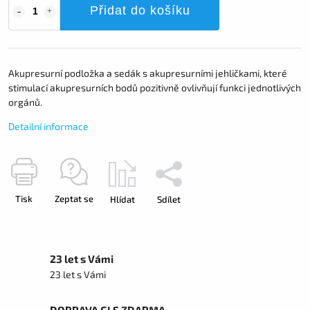
Přidat do košíku
Akupresurní podložka a sedák s akupresurními jehličkami, které
stimulací akupresurních bodů pozitivně ovlivňují funkci jednotlivých
orgánů.
Detailní informace
Tisk
Zeptat se
Hlídat
Sdílet
23 let s Vámi
23 let s Vámi