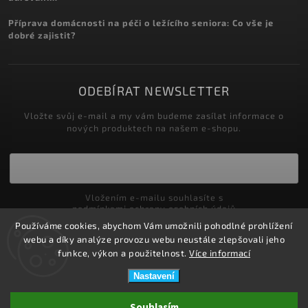
Příprava domácnosti na péči o ležícího seniora: Co vše je
dobré zajistit?
ODEBÍRAT NEWSLETTER
Vložte svůj e-mail a my vám budeme zasílat informace o
nových produktech na našem e-shopu.
Vložením e-mailu souhlasíte s
podmínkami ochrany osobních údajů
Používáme cookies, abychom Vám umožnili pohodlné prohlížení
Přihlásit se
webu a díky analýze provozu webu neustále zlepšovali jeho
funkce, výkon a použitelnost.
Více informací
Nastavení
Copyright 2026
ZDRAVOTNÍ POTŘEBY DRDLOVÁ
. Všechna práva
Souhlasím