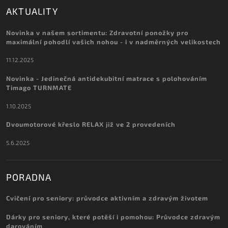
AKTUALITY
Novinka v našem sortimentu: Zdravotní ponožky pro
maximální pohodlí vašich nohou - i v nadměrných velikostech
11.12.2025
Novinka - Jedinečná antidekubitní matrace s polohováním
Timago TURNMATE
1.10.2025
Dvoumotorové křeslo RELAX již ve 2 provedeních
5.6.2025
PORADNA
Cvičení pro seniory: průvodce aktivním a zdravým životem
Dárky pro seniory, které potěší i pomohou: Průvodce zdravým
darováním