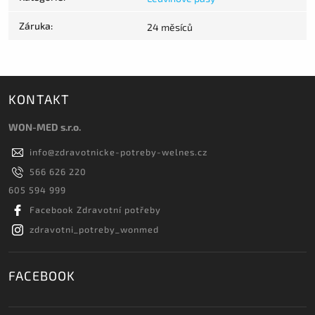
Záruka
:
24 měsíců
KONTAKT
WON-MED s.r.o.
info
@
zdravotnicke-potreby-welnes.cz
566 626 220
605 594 999
Facebook Zdravotní potřeby
zdravotni_potreby_wonmed
FACEBOOK