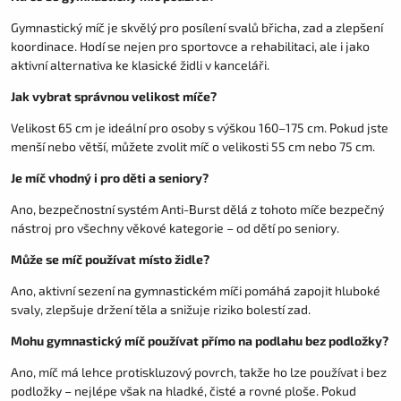
Gymnastický míč je skvělý pro posílení svalů břicha, zad a zlepšení
koordinace. Hodí se nejen pro sportovce a rehabilitaci, ale i jako
aktivní alternativa ke klasické židli v kanceláři.
Jak vybrat správnou velikost míče?
Velikost 65 cm je ideální pro osoby s výškou 160–175 cm. Pokud jste
menší nebo větší, můžete zvolit míč o velikosti 55 cm nebo 75 cm.
Je míč vhodný i pro děti a seniory?
Ano, bezpečnostní systém Anti-Burst dělá z tohoto míče bezpečný
nástroj pro všechny věkové kategorie – od dětí po seniory.
Může se míč používat místo židle?
Ano, aktivní sezení na gymnastickém míči pomáhá zapojit hluboké
svaly, zlepšuje držení těla a snižuje riziko bolestí zad.
Mohu gymnastický míč používat přímo na podlahu bez podložky?
Ano, míč má lehce protiskluzový povrch, takže ho lze používat i bez
podložky – nejlépe však na hladké, čisté a rovné ploše. Pokud