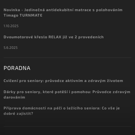
Novinka - Jedinečná antidekubitní matrace s polohováním
Timago TURNMATE
1.10.2025
Dvoumotorové křeslo RELAX již ve 2 provedeních
5.6.2025
PORADNA
Cvičení pro seniory: průvodce aktivním a zdravým životem
Dárky pro seniory, které potěší i pomohou: Průvodce zdravým
darováním
Příprava domácnosti na péči o ležícího seniora: Co vše je
dobré zajistit?