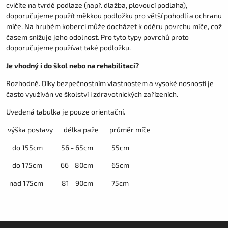
cvičíte na tvrdé podlaze (např. dlažba, plovoucí podlaha),
doporučujeme použít měkkou podložku pro větší pohodlí a ochranu
míče. Na hrubém koberci může docházet k oděru povrchu míče, což
časem snižuje jeho odolnost. Pro tyto typy povrchů proto
doporučujeme používat také podložku.
Je vhodný i do škol nebo na rehabilitaci?
Rozhodně. Díky bezpečnostním vlastnostem a vysoké nosnosti je
často využíván ve školství i zdravotnických zařízeních.
Uvedená tabulka je pouze orientační.
výška postavy délka paže průměr míče
do 155cm 56 - 65cm 55cm
do 175cm 66 - 80cm 65cm
nad 175cm 81 - 90cm 75cm