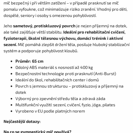
míč bezpečný i při větším zatížení – v případě prasknutí se míč
pomalu vyfoukne, což minimalizuje riziko zranění. Vhodný pro děti,
dospělé, seniory i osoby s omezenou pohyblivostí.
Jeho
sametový, protiskluzový povrch
je nejen příjemný na dotek,
ale také zajišťuje větší stabilitu.
Ideální pro rehabilitační cvičení,
fyzioterapii, školní tělesnou výchovu, domácí trénink i aktivní
sezení.
Míč pomáhá zlepšit držení těla, posiluje hluboký stabilizační
systém a podporuje pohyblivost kloubů.
Průměr: 65 cm
Odolný ABS materiál s nosností až 400 kg
Bezpečnostní technologie proti prasknutí (Anti-Burst)
Ideální do škol, rehabilitačních center i domů
Povrch s jemnou strukturou – protiskluzový a příjemný na
dotek
Výborný pro zpevnění středu těla a zdravá záda
Multifunkční využití: sezení, cvičení, fyzio, jóga, pilates
Vyrobeno v EU podle platných norem
Nejčastější dotazy:
Na co se gymnastický míč používá?