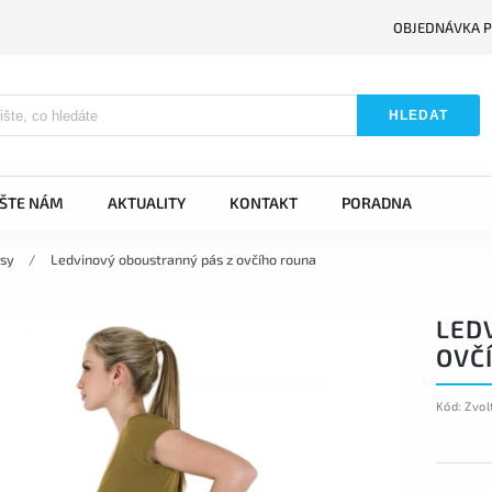
OBJEDNÁVKA P
HLEDAT
IŠTE NÁM
AKTUALITY
KONTAKT
PORADNA
ásy
/
Ledvinový oboustranný pás z ovčího rouna
LED
OVČ
Kód:
Zvol