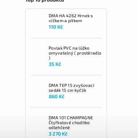
DMA HA 4262 Hrnek s
víčkem a pítkem
110 Kč
Povlak PVC na lůžko
omyvatelný ( prostěradlo
)
35 Kč
DMA TEP 15 zvyšovací
sedák 15 cm kyčlík
860 Kč
DMA 101 CHAMPAGNE
Čtyřkolové chodítko
odlehčené
3 270 Kč