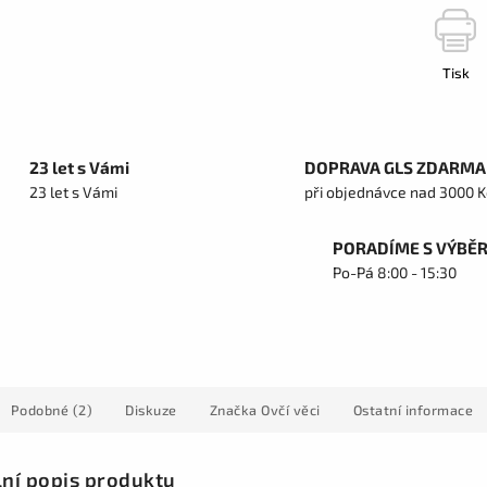
Tisk
23 let s Vámi
DOPRAVA GLS ZDARMA
23 let s Vámi
při objednávce nad 3000 K
PORADÍME S VÝBĚ
Po-Pá 8:00 - 15:30
Podobné (2)
Diskuze
Značka
Ovčí věci
Ostatní informace
lní popis produktu