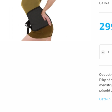
Barva
29
Oboustra
Díky něm
menstrua
působí 
Detailn