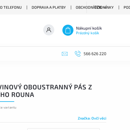
O TELEFONU
DOPRAVA A PLATBY
OBCHODNÍ PODMÍNKY
PO
CZK
Nákupní košík
Prázdný košík
566 626 220
VINOVÝ OBOUSTRANNÝ PÁS Z
ÍHO ROUNA
te variantu
Značka:
Ovčí věci