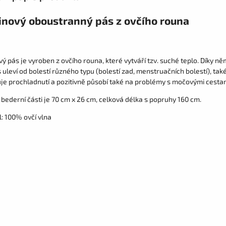
inový oboustranný pás z ovčího rouna
ý pás je vyroben z ovčího rouna, které vytváří tzv. suché teplo. Díky n
uleví od bolestí různého typu (bolestí zad, menstruačních bolestí), tak
je prochladnutí a pozitivně působí také na problémy s močovými cestam
 bederní části je 70 cm x 26 cm, celková délka s popruhy 160 cm.
: 100% ovčí vlna