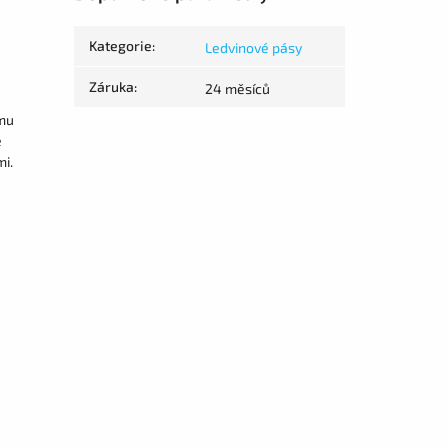
Kategorie
:
Ledvinové pásy
Záruka
:
24 měsíců
ěmu
é
i.