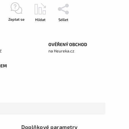
Zeptat se
Hlídat
Sdílet
OVĚŘENÝ OBCHOD
č
na Heureka.cz
REM
Doplňkové parametry