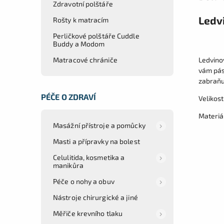
Zdravotní polštáře
Ledv
Rošty k matracím
Perličkové polštáře Cuddle
Buddy a Modom
Matracové chrániče
Ledvinov
vám pás 
zabraňu
PÉČE O ZDRAVÍ
Velikost
Materiál
Masážní přístroje a pomůcky
Masti a přípravky na bolest
Celulitida, kosmetika a
manikůra
Péče o nohy a obuv
Nástroje chirurgické a jiné
Měřiče krevního tlaku