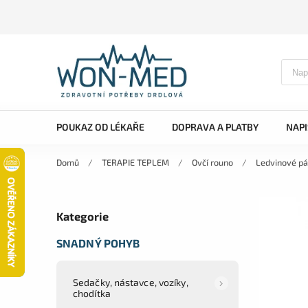
POUKAZ OD LÉKAŘE
DOPRAVA A PLATBY
NAP
Domů
/
TERAPIE TEPLEM
/
Ovčí rouno
/
Ledvinové p
Kategorie
SNADNÝ POHYB
Sedačky, nástavce, vozíky,
chodítka