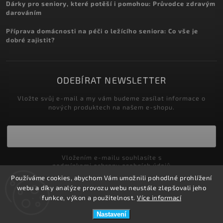
Dárky pro seniory, které potěší i pomohou: Průvodce zdravým
darováním
Příprava domácnosti na péči o ležícího seniora: Co vše je
dobré zajistit?
ODEBÍRAT NEWSLETTER
Vložte svůj e-mail a my vám budeme zasílat informace o
nových produktech na našem e-shopu.
Vložením e-mailu souhlasíte s
podmínkami ochrany osobních údajů
Používáme cookies, abychom Vám umožnili pohodlné prohlížení
Přihlásit se
webu a díky analýze provozu webu neustále zlepšovali jeho
funkce, výkon a použitelnost.
Více informací
Nastavení