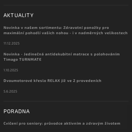
AKTUALITY
Novinka v našem sortimentu: Zdravotní ponožky pro
maximální pohodlí vašich nohou - i v nadměrných velikostech
11.12.2025
Novinka - Jedinečná antidekubitní matrace s polohováním
Timago TURNMATE
1.10.2025
Dvoumotorové křeslo RELAX již ve 2 provedeních
5.6.2025
PORADNA
Cvičení pro seniory: průvodce aktivním a zdravým životem