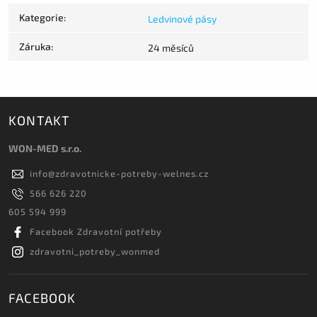
Kategorie
:
Ledvinové pásy
Záruka
:
24 měsíců
KONTAKT
WON-MED s.r.o.
info
@
zdravotnicke-potreby-welnes.cz
566 626 220
605 594 999
Facebook Zdravotní potřeby
zdravotni_potreby_wonmed
FACEBOOK