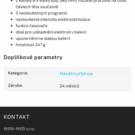
2 kanály a 4 elektrody, díky nimž můžete pracovat na dvou
částech těla současně
5 nastavitelných programů
nastavitelná intenzita elektrostimulace
funkce časovače
obal pro uskladnění elektrod v balení
upozornění na slabou baterii
hmotnost 247 g
Doplňkové parametry
Kategorie
:
Masážní přístroje
Záruka
:
24 měsíců
KONTAKT
WON-MED s.r.o.