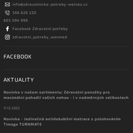
info
@
zdravotnicke-potreby-welnes.cz
566 626 220
605 594 999
Facebook Zdravotní potřeby
zdravotni_potreby_wonmed
FACEBOOK
AKTUALITY
Novinka v našem sortimentu: Zdravotní ponožky pro
maximální pohodlí vašich nohou - i v nadměrných velikostech
11.12.2025
Novinka - Jedinečná antidekubitní matrace s polohováním
Timago TURNMATE