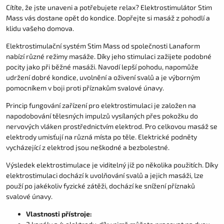
Cítíte, že jste unaveni a potřebujete relax? Elektrostimulátor Stim
Mass vás dostane opět do kondice. Dopřejte si masáž z pohodlí a
klidu vašeho domova.
Elektrostimulační systém Stim Mass od společnosti Lanaform
nabízí různé režimy masáže. Díky jeho stimulaci zažijete podobné
pocity jako při běžné masáži. Navodí lepší pohodu, napomůže
udržení dobré kondice, uvolnění a oživení svalů a je výborným
pomocníkem v boji proti příznakům svalové únavy.
Princip fungování zařízení pro elektrostimulaci je založen na
napodobování tělesných impulzů vysílaných přes pokožku do
nervových vláken prostřednictvím elektrod. Pro celkovou masáž se
elektrody umisťují na různá místa po těle. Elektrické podněty
vycházející z elektrod jsou neškodné a bezbolestné.
Výsledek elektrostimulace je viditelný již po několika použitích. Díky
elektrostimulaci dochází k uvolňování svalů a jejich masáži, lze
použí po jakékoliv fyzické zátěži, dochází ke snížení příznaků
svalové únavy.
Vlastnosti přístroje: