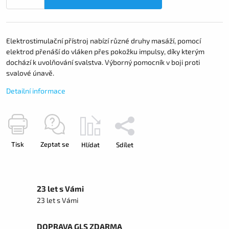
Elektrostimulační přístroj nabízí různé druhy masáží, pomocí
elektrod přenáší do vláken přes pokožku impulsy, díky kterým
dochází k uvolňování svalstva. Výborný pomocník v boji proti
svalové únavě.
Detailní informace
Tisk
Zeptat se
Hlídat
Sdílet
23 let s Vámi
23 let s Vámi
DOPRAVA GLS ZDARMA