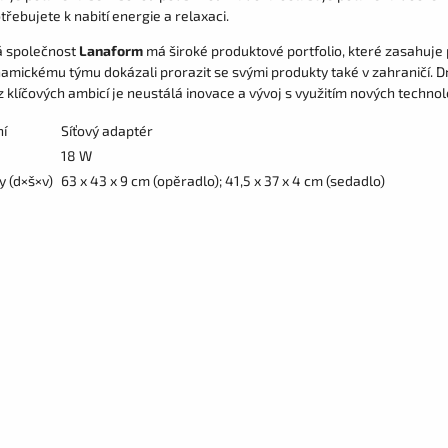
třebujete k nabití energie a relaxaci.
á společnost
Lanaform
má široké produktové portfolio, které zasahuje 
namickému týmu dokázali prorazit se svými produkty také v zahraničí. D
 klíčových ambicí je neustálá inovace a vývoj s využitím nových technolo
ní
Síťový adaptér
18 W
 (d×š×v)
63 x 43 x 9 cm (opěradlo); 41,5 x 37 x 4 cm (sedadlo)