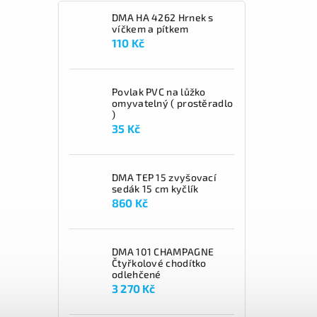
DMA HA 4262 Hrnek s
víčkem a pítkem
110 Kč
Povlak PVC na lůžko
omyvatelný ( prostěradlo
)
35 Kč
DMA TEP 15 zvyšovací
sedák 15 cm kyčlík
860 Kč
DMA 101 CHAMPAGNE
Čtyřkolové chodítko
odlehčené
3 270 Kč