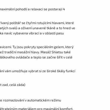
aximální pohodlí a relaxaci se postarají 4
aný polštář se čtyřmi rotujícími hlavami, které
atých svalů a oživení unavené tkáně a to hned ve
a navíc vybavena vibrací a v oblasti pasu
vicemi. Ty jsou pokryty speciálním gelem, který
ž tradiční masážní hlavy. Masáž Shiatsu také
 dálkového ovládače a teplo se začne šířit v celé
ní vám umožňuje vybrat si ze široké škály funkcí
t zad, celá záda)
te rozmazlování v automatickém re­žimu
větratelným materiálem pro maximální komfort,