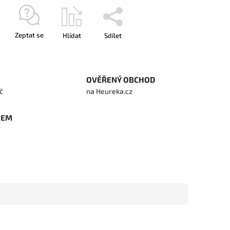
Zeptat se
Hlídat
Sdílet
OVĚŘENÝ OBCHOD
č
na Heureka.cz
REM