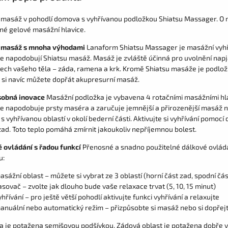
si masáž v pohodlí domova s vyhřívanou podložkou Shiatsu Massager. O m
né gelové masážní hlavice.
 masáž s mnoha výhodami
Lanaform Shiatsu Massager je masážní vyhřív
e napodobují Shiatsu masáž. Masáž je zvláště účinná pro uvolnění napj
tech vašeho těla – záda, ramena a krk. Kromě Shiatsu masáže je podložk
 si navíc můžete dopřát akupresurní masáž.
sobná inovace
Masážní podložka je vybavena 4 rotačními masážními hla
e napodobuje prsty maséra a zaručuje jemnější a přirozenější masáž ne
 s vyhřívanou oblastí v okolí bederní části. Aktivujte si vyhřívání pomocí
zad. Toto teplo pomáhá zmírnit jakoukoliv nepříjemnou bolest.
 ovládání s řadou funkcí
Přenosné a snadno použitelné dálkové ovládá
u:
asážní oblast – můžete si vybrat ze 3 oblastí (horní část zad, spodní čás
asovač – zvolte jak dlouho bude vaše relaxace trvat (5, 10, 15 minut)
yhřívání – pro ještě větší pohodlí aktivujte funkci vyhřívání a relaxujte
anuální nebo automatický režim – přizpůsobte si masáž nebo si dopřej
a je potažena semišovou podšívkou. Zádová oblast je potažena dobře 