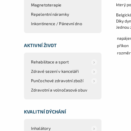
který po
Magnetoterapie
Repelentní náramky
Belgick
Díky dy
Inkontinence / Pánevní dno
Jednou z
napáje
AKTIVNÍ ŽIVOT
příkon
rozměry
Rehabilitace a sport
Zdravé sezení v kanceláři
Punčochové zdravotní zboží
Zdravotní a volnočasová obuv
KVALITNÍ DÝCHÁNÍ
Inhalátory