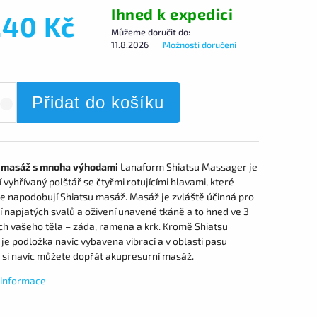
Ihned k expedici
240 Kč
Můžeme doručit do:
11.8.2026
Možnosti doručení
Přidat do košíku
 masáž s mnoha výhodami
Lanaform Shiatsu Massager je
vyhřívaný polštář se čtyřmi rotujícími hlavami, které
e napodobují Shiatsu masáž. Masáž je zvláště účinná pro
 napjatých svalů a oživení unavené tkáně a to hned ve 3
ch vašeho těla – záda, ramena a krk. Kromě Shiatsu
e podložka navíc vybavena vibrací a v oblasti pasu
 si navíc můžete dopřát akupresurní masáž.
í informace