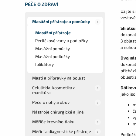
PÉČE O ZDRAVÍ
Užijte 
vestavě
Masážní přístroje a pomůcky
Shiatsu
Masážní přístroje
dokonal
Perličkové vany a podložky
3 oblas
a nohou
Masážní pomůcky
Masážní podložky
Dvojná
Iplikátory
dokonal
přichází
oblasti 
Masti a přípravky na bolest
Celulitida, kosmetika a
Dálkové
manikůra
jako jso
Péče o nohy a obuv
m
č
Nástroje chirurgické a jiné
v
Měřiče krevního tlaku
m
Měřící a diagnostické přístroje
Podložk