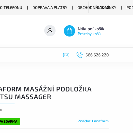
O TELEFONU
DOPRAVA A PLATBY
OBCHODNÍ PODMÍNKY
PO
CZK
Nákupní košík
Prázdný košík
566 626 220
AFORM MASÁŽNÍ PODLOŽKA
ATSU MASSAGER
38
Značka:
Lanaform
VA ZDARMA