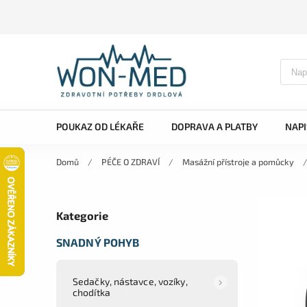
POUKAZ OD LÉKAŘE
DOPRAVA A PLATBY
NAP
Domů
/
PÉČE O ZDRAVÍ
/
Masážní přístroje a pomůcky
Kategorie
SNADNÝ POHYB
Sedačky, nástavce, vozíky,
chodítka