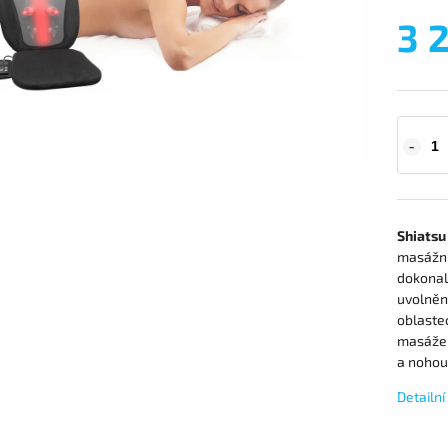
3 
Shiatsu
masážní 
dokonal
uvolnění
oblaste
masáže j
a nohou
Detailn