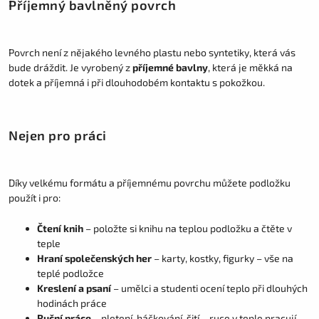
Příjemný bavlněný povrch
Povrch není z nějakého levného plastu nebo syntetiky, která vás
bude dráždit. Je vyrobený z
příjemné bavlny
, která je měkká na
dotek a příjemná i při dlouhodobém kontaktu s pokožkou.
Nejen pro práci
Díky velkému formátu a příjemnému povrchu můžete podložku
použít i pro:
Čtení knih
– položte si knihu na teplou podložku a čtěte v
teple
Hraní společenských her
– karty, kostky, figurky – vše na
teplé podložce
Kreslení a psaní
– umělci a studenti ocení teplo při dlouhých
hodinách práce
Ruční práce
– pletení, háčkování, šití – ruce v teple pracují