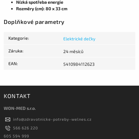
Nízká spotřeba energie
Rozměry (cm): 80 x 33 cm
Doplňkové parametry
Kategorie
:
Elektrické dečky
Záruka
:
24 měsíců
EAN
:
5410984112623
KONTAKT
WON-MED s.r.o.
info
@
zdravotnicke-potreby-welnes.cz
566 626 220
605 594 999