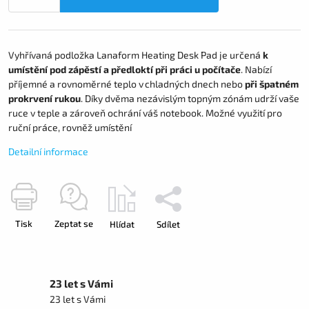
Vyhřívaná podložka Lanaform Heating Desk Pad je určená
k
umístění pod zápěstí a předloktí při práci u počítače
. Nabízí
příjemné a rovnoměrné teplo v chladných dnech nebo
při špatném
prokrvení rukou
. Díky dvěma nezávislým topným zónám udrží vaše
ruce v teple a zároveň ochrání váš notebook. Možné využití pro
ruční práce, rovněž umístění
Detailní informace
Tisk
Zeptat se
Hlídat
Sdílet
23 let s Vámi
23 let s Vámi