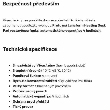
Bezpečnost především
Víme, že když se ponoříte do práce, čas letí. A někdy můžete
zapomenout podložku vypnout.
Proto má Lanaform Heating Desk
Pad vestavěnou funkci automatického vypnutí po 4 hodinách.
Technické specifikace
3 nezávislé vyhřívací zóny
(horní, spodní, obě)
3 teplotní úrovně
(40 °C, 45 °C, 50 °C)
Paměťová funkce
nastavení
Rychlé a konstantní zahřátí
díky vyhřívacímu filmu
Velký formát
s bavlněným povrchem
Protiskluzový povrch
Automatické vypnutí
po 4 hodinách
Ochrana proti přehřátí
Tichý provoz