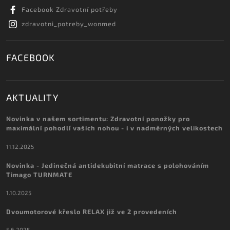
Facebook Zdravotní potřeby
zdravotni_potreby_wonmed
FACEBOOK
AKTUALITY
Novinka v našem sortimentu: Zdravotní ponožky pro
maximální pohodlí vašich nohou - i v nadměrných velikostech
11.12.2025
Novinka - Jedinečná antidekubitní matrace s polohováním
Timago TURNMATE
1.10.2025
Dvoumotorové křeslo RELAX již ve 2 provedeních
5.6.2025