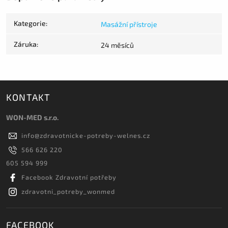
Kategorie
:
Masážní přístroje
Záruka
:
24 měsíců
KONTAKT
WON-MED s.r.o.
info
@
zdravotnicke-potreby-welnes.cz
566 626 220
605 594 999
Facebook Zdravotní potřeby
zdravotni_potreby_wonmed
FACEBOOK