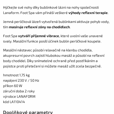
Hýčkejte své nohy díky bublinkové lázni na nohy společnosti
Lanaform. Foot Spa vám přináší veškeré
výhody reflexní terapie
.
Jemná perličková lázeň vytvořená bublinkami aktivuje pohyb vody,
tím
masíruje reflexní zóny na chodidlech
.
Foot Spa
vytváří příjemné vibrace
, které uvolní vaše unavené
svaly. Masážní funkce posílí účinek bublin perličkové koupele.
Masážní nástavec působí relaxačně na klenbu chodidla,
akupresurní povrch zajistí hlubokou masáž a působí na reflexní
body chodidel. Díky snímatelné ochraně před postříkáním a
pojistce proti přetečení si můžete masáž užít zcela bezpečně.
hmotnost 1,75 kg
napájení 230 V / 50 Hz
příkon 60 W
záruční doba 2 roky
výrobce LANAFORM
kód LA110414
Doplňkové parametry