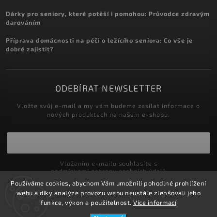
Dárky pro seniory, které potěší i pomohou: Průvodce zdravým
darováním
Příprava domácnosti na péči o ležícího seniora: Co vše je
dobré zajistit?
ODEBÍRAT NEWSLETTER
Vložte svůj e-mail a my vám budeme zasílat informace o
nových produktech na našem e-shopu.
Vložením e-mailu souhlasíte s
podmínkami ochrany osobních údajů
Používáme cookies, abychom Vám umožnili pohodlné prohlížení
Přihlásit se
webu a díky analýze provozu webu neustále zlepšovali jeho
funkce, výkon a použitelnost.
Více informací