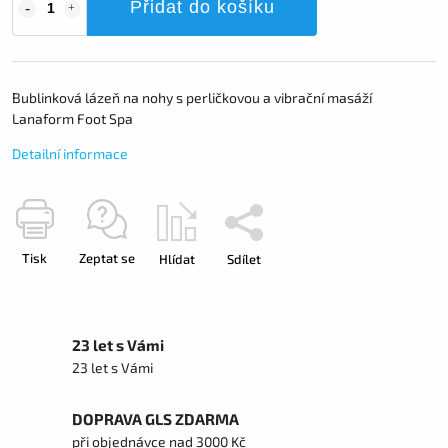
Přidat do košíku
Bublinková lázeň na nohy s perličkovou a vibrační masáží
Lanaform Foot Spa
Detailní informace
Tisk
Zeptat se
Hlídat
Sdílet
23 let s Vámi
23 let s Vámi
DOPRAVA GLS ZDARMA
při objednávce nad 3000 Kč