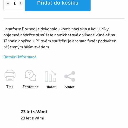
Přidat do košíku
Lanaform Borneo je dokonalou kombinací skla a kovu, díky
objemné nádržce si můžete namíchat své oblíbené vůně až na
12hodin dopředu. Při svém spuštění je aromadifusér podsvícen
příjemným bílým světlem.
Detailní informace
Tisk
Zeptat se
Hlídat
Sdílet
23 let s Vámi
23 let s Vámi