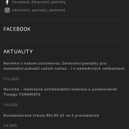
Facebook Zdravotní potřeby
zdravotni_potreby_wonmed
FACEBOOK
AKTUALITY
Novinka v našem sortimentu: Zdravotní ponožky pro
maximální pohodlí vašich nohou - i v nadměrných velikostech
11.12.2025
Novinka - Jedinečná antidekubitní matrace s polohováním
Timago TURNMATE
1.10.2025
Dvoumotorové křeslo RELAX již ve 2 provedeních
5.6.2025