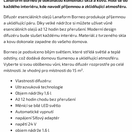
Lanaform Borneo je dokonalou kombinací skla a kovu. Hodí se do
každého interiéru, kde navodí příjemnou a zklidňující atmosféru.
Difuzér esenciálních olejů Lanaform Borneo produkuje příjemnou
a uklidňující páru. Díky velké nádržce si můžete užívat vůně
esenciálních olejů až 12 hodin bez přerušení. Moderní design
difuzéru bude slušet každému interiéru. Materiál z tvrzeného skla
a kovu dokonale zapadne do vašeho domova.
Borneo je podsvíceno bílým světlem, které střídá světlé a teplé
odstíny, což dodává domovu tlumenou a uklidňující atmosféru.
Vyberte si svou oblíbenou vůni, kterou difuzér rozprostře po celé
místnosti. Je vhodný pro místnosti do 15 m².
Vlastnosti difuzéru:
Ultrazvuková technologie
Objem nádržky 1,6 l
Až 12 hodin chodu bez přerušení
Měnící se bílé LED světlo
Automatické vypnutí
napájení Síťový adaptér
napětí 24 V
objem nádrže 1,6 l