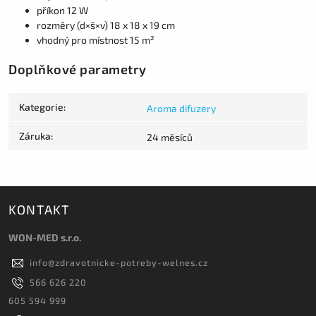
příkon 12 W
rozměry (d×š×v) 18 x 18 x 19 cm
vhodný pro místnost 15 m²
Doplňkové parametry
Kategorie
:
Aroma difuzery
Záruka
:
24 měsíců
KONTAKT
WON-MED s.r.o.
info
@
zdravotnicke-potreby-welnes.cz
566 626 220
605 594 999