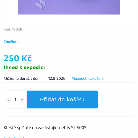
Kód:
14026
Značka:
-
250 Kč
Ihned k expedici
Můžeme doručit do:
12.8.2026
Možnosti doručení
Přidat do košíku
Kleště špičaté na zarůstající nehty SI-S005