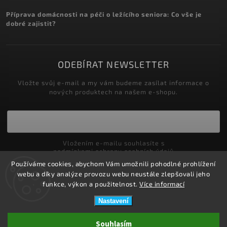
Příprava domácnosti na péči o ležícího seniora: Co vše je
dobré zajistit?
ODEBÍRAT NEWSLETTER
Vložte svůj e-mail a my vám budeme zasílat informace o
nových produktech na našem e-shopu.
Vložením e-mailu souhlasíte s
podmínkami ochrany osobních údajů
Používáme cookies, abychom Vám umožnili pohodlné prohlížení
Přihlásit se
webu a díky analýze provozu webu neustále zlepšovali jeho
funkce, výkon a použitelnost.
Více informací
Nastavení
Copyright 2026
ZDRAVOTNÍ POTŘEBY DRDLOVÁ
. Všechna práva
Souhlasím