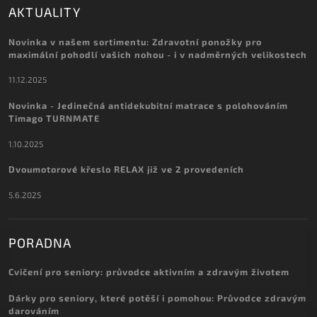
AKTUALITY
Novinka v našem sortimentu: Zdravotní ponožky pro
maximální pohodlí vašich nohou - i v nadměrných velikostech
11.12.2025
Novinka - Jedinečná antidekubitní matrace s polohováním
Timago TURNMATE
1.10.2025
Dvoumotorové křeslo RELAX již ve 2 provedeních
5.6.2025
PORADNA
Cvičení pro seniory: průvodce aktivním a zdravým životem
Dárky pro seniory, které potěší i pomohou: Průvodce zdravým
darováním