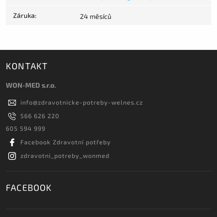
Záruka
:
24 měsíců
KONTAKT
WON-MED s.r.o.
info
@
zdravotnicke-potreby-welnes.cz
566 626 220
605 594 999
Facebook Zdravotní potřeby
zdravotni_potreby_wonmed
FACEBOOK