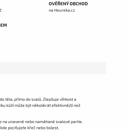
OVĚŘENÝ OBCHOD
č
na Heureka.cz
REM
do těla, přímo do svalů. Zlepšuje vlhkost a
íku kůží může být několikrát efektivnější než
te na unavené nebo namáhané svalové partie.
 kde pociťujete křeč nebo bolest.