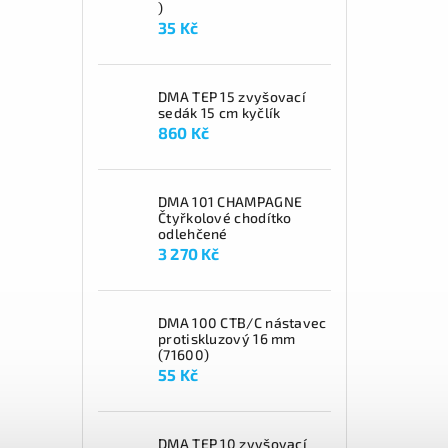
)
35 Kč
DMA TEP 15 zvyšovací
sedák 15 cm kyčlík
860 Kč
DMA 101 CHAMPAGNE
Čtyřkolové chodítko
odlehčené
3 270 Kč
DMA 100 CTB/C nástavec
protiskluzový 16 mm
(71600)
55 Kč
DMA TEP 10 zvyšovací