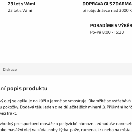
23 let s Vámi
DOPRAVA GLS ZDARMA
23 let s Vámi
při objednávce nad 3000 K
PORADÍME S VÝBĚ
Po-Pá 8:00 - 15:30
Diskuze
lní popis produktu
ý olej se aplikuje na kůži a jemně se vmasíruje. Okamžitě se vstřebává 
tu pokožky. Dodává tělu jeden z nejdůležitějších minerálů. Přijímání hořč
vicí trakt.
 vhodný pro sportovní masáže a po fyzické námaze. Jednoduše nanese
jako masážní olej na záda, nohy, lýtka, paže, ramena, krk nebo na místa,