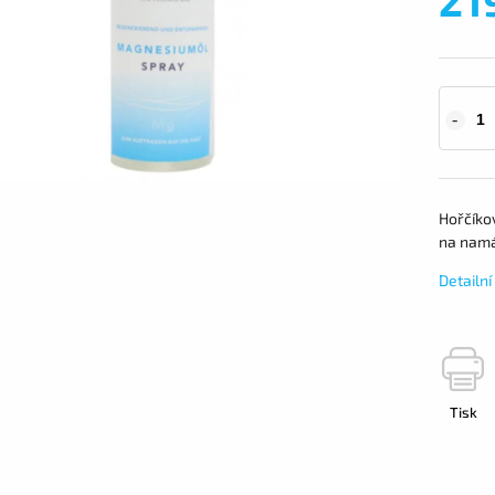
Hořčíko
na namá
Detailn
Tisk