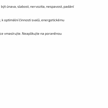
ýt únava, slabost, nervozita, nespavost, padání
, k optimální činnosti svalů, energetickému
lehce vmasírujte. Neaplikujte na poraněnou