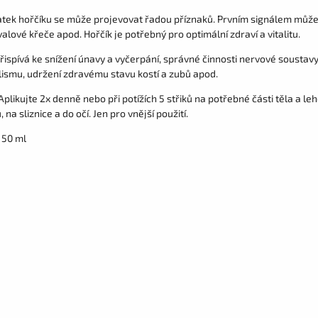
tek hořčíku se může projevovat řadou příznaků. Prvním signálem může b
valové křeče apod. Hořčík je potřebný pro optimální zdraví a vitalitu.
řispívá ke snížení únavy a vyčerpání, správné činnosti nervové soustavy
ismu, udržení zdravému stavu kostí a zubů apod.
 Aplikujte 2x denně nebo při potížích 5 střiků na potřebné části těla a 
 na sliznice a do očí. Jen pro vnější použití.
150 ml