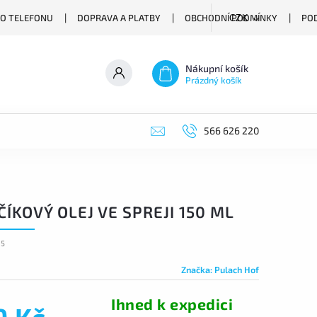
O TELEFONU
DOPRAVA A PLATBY
OBCHODNÍ PODMÍNKY
PO
CZK
Nákupní košík
Prázdný košík
566 626 220
ÍKOVÝ OLEJ VE SPREJI 150 ML
05
Značka:
Pulach Hof
Ihned k expedici
9 Kč