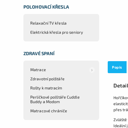
POLOHOVACÍ KŘESLA
Relaxační TV křesla
Elektrická křesla pro seniory
ZDRAVÉ SPANÍ
Popis
Matrace
Zdravotní polštáře
Detai
Rošty k matracím
Perličkové polštáře Cuddle
Hořčíkov
Buddy a Modom
elastici
přes trá
Matracové chrániče
Zvláště
Ideální 