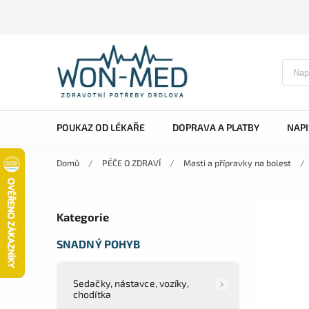
POUKAZ OD LÉKAŘE
DOPRAVA A PLATBY
NAP
Domů
/
PÉČE O ZDRAVÍ
/
Masti a přípravky na bolest
/
Kategorie
SNADNÝ POHYB
Sedačky, nástavce, vozíky,
chodítka