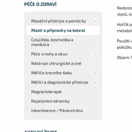
PÉČE O ZDRAVÍ
Nedosta
vlasů, s
Masážní přístroje a pomůcky
Hořčík p
Masti a přípravky na bolest
metabol
Celulitida, kosmetika a
Použití:
manikůra
pokožku,
Péče o nohy a obuv
Objem: 
Nástroje chirurgické a jiné
Měřiče krevního tlaku
Měřící a diagnostické přístroje
Magnetoterapie
Repelentní náramky
Inkontinence / Pánevní dno